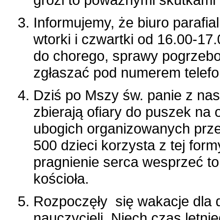
Informujemy, że biuro parafi
wtorki i czwartki od 16.00-1
do chorego, sprawy pogrzebo
zgłaszać pod numerem telefo
Dziś po Mszy św. panie z nas
zbierają ofiary do puszek na
ubogich organizowanych prze
500 dzieci korzysta z tej for
pragnienie serca wesprzeć to 
kościoła.
Rozpoczęły się wakacje dla d
nauczycieli. Niech czas letni