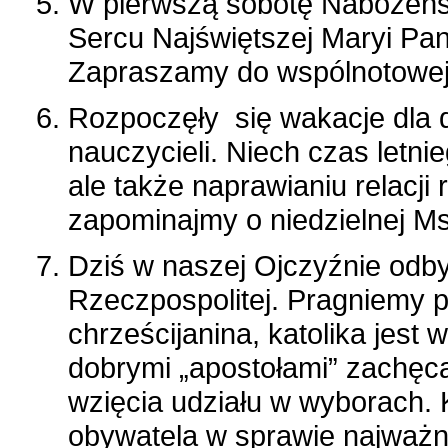
W pierwszą sobotę Nabożeń
Sercu Najświętszej Maryi Pan
Zapraszamy do wspólnotowej
Rozpoczęły się wakacje dla d
nauczycieli. Niech czas letni
ale także naprawianiu relacji
zapominajmy o niedzielnej Msz
Dziś w naszej Ojczyźnie odb
Rzeczpospolitej. Pragniemy 
chrześcijanina, katolika jest
dobrymi „apostołami” zachęca
wzięcia udziału w wyborach. K
obywatela w sprawie najważnie