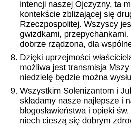
intencji naszej Ojczyzny, ta 
kontekście zbliżającej się dr
Rzeczpospolitej. Wszyscy je
gwizdkami, przepychankami. C
dobrze rządzona, dla wspóln
Dzięki uprzejmości właściciel
możliwa jest transmisja Mszy
niedzielę będzie można wysłu
Wszystkim Solenizantom i Ju
składamy nasze najlepsze i 
błogosławieństwa i opieki św
niech cieszą się dobrym zdr