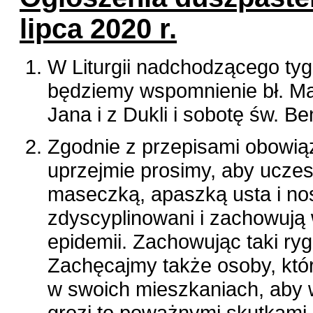
lipca 2020 r.
W Liturgii nadchodzącego tyg
będziemy wspomnienie bł. Mar
Jana i z Dukli i sobotę św. B
Zgodnie z przepisami obowią
uprzejmie prosimy, aby ucze
maseczką, apaszką usta i nos
zdyscyplinowani i zachowują
epidemii. Zachowując taki ry
Zachęcajmy także osoby, któ
w swoich mieszkaniach, aby 
grozi to poważnymi skutkami