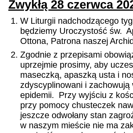
Zwykłą 28 czerwca 20
W Liturgii nadchodzącego tyg
będziemy Uroczystość św. Apo
Ottona, Patrona naszej Archid
Zgodnie z przepisami obowią
uprzejmie prosimy, aby ucze
maseczką, apaszką usta i nos
zdyscyplinowani i zachowują
epidemii. Przy wyjściu z ko
przy pomocy chusteczek nawil
jeszcze odwołany stan zagroż
w naszym mieście nie ma zak