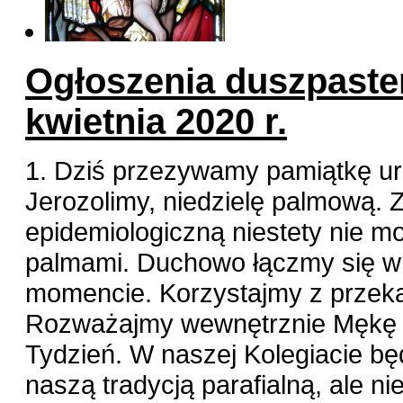
Ogłoszenia duszpaster
kwietnia 2020 r.
1. Dziś przezywamy pamiątkę u
Jerozolimy, niedzielę palmową. Z
epidemiologiczną niestety nie 
palmami. Duchowo łączmy się w
momencie. Korzystajmy z przek
Rozważajmy wewnętrznie Mękę P
Tydzień. W naszej Kolegiacie bę
naszą tradycją parafialną, ale n