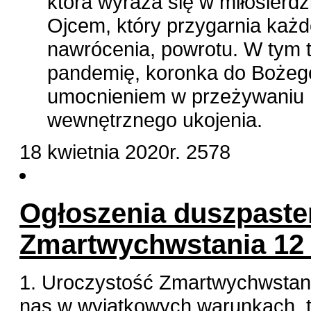
która wyraża się w miłosierdz
Ojcem, który przygarnia każ
nawrócenia, powrotu. W tym 
pandemię, koronka do Bożego 
umocnieniem w przeżywaniu n
wewnętrznego ukojenia.
18 kwietnia 2020r.
2578
Ogłoszenia duszpaster
Zmartwychwstania 12 k
1. Uroczystość Zmartwychwstani
nas w wyjątkowych warunkach, t