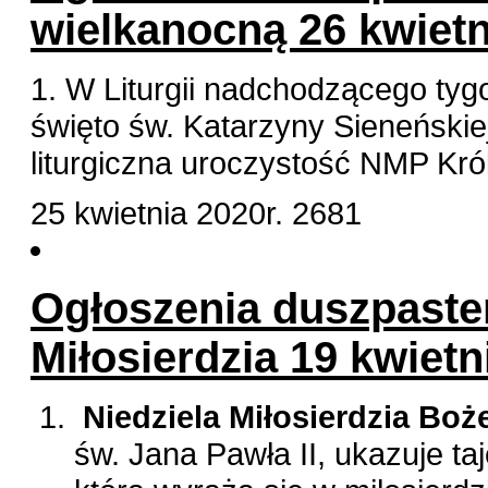
wielkanocną 26 kwietn
1. W Liturgii nadchodzącego ty
święto św. Katarzyny Sieneńskie
liturgiczna uroczystość NMP Król
25 kwietnia 2020r.
2681
Ogłoszenia duszpaster
Miłosierdzia 19 kwietni
Niedziela Miłosierdzia Boż
św. Jana Pawła II, ukazuje ta