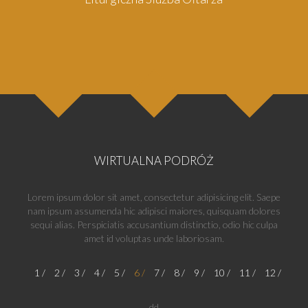
WIRTUALNA PODRÓŻ
Lorem ipsum dolor sit amet, consectetur adipisicing elit. Saepe
nam ipsum assumenda hic adipisci maiores, quisquam dolores
sequi alias. Perspiciatis accusantium distinctio, odio hic culpa
amet id voluptas unde laboriosam.
1
2
3
4
5
6
7
8
9
10
11
12
dd