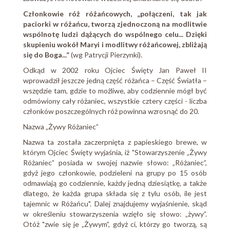
Członkowie róż różańcowych, „połączeni, tak jak
paciorki w różańcu, tworzą zjednoczoną na modlitwie
wspólnotę ludzi dążących do wspólnego celu... Dzięki
skupieniu wokół Maryi i modlitwy różańcowej, zbliżają
się do Boga...”
(wg Patrycji Pierzynki).
Odkąd w 2002 roku Ojciec Święty Jan Paweł II
wprowadził jeszcze jedną część różańca – Część Światła –
wszędzie tam, gdzie to możliwe, aby codziennie mógł być
odmówiony cały różaniec, wszystkie cztery części - liczba
członków poszczególnych róż powinna wzrosnąć do 20.
Nazwa „Żywy Różaniec”
Nazwa ta została zaczerpnięta z papieskiego brewe, w
którym Ojciec Święty wyjaśnia, iż "Stowarzyszenie „Żywy
Różaniec” posiada w swojej nazwie słowo: „Różaniec”,
gdyż jego członkowie, podzieleni na grupy po 15 osób
odmawiają go codziennie, każdy jedną dziesiątkę, a także
dlatego, że każda grupa składa się z tylu osób, ile jest
tajemnic w Różańcu". Dalej znajdujemy wyjaśnienie, skąd
w określeniu stowarzyszenia wzięło się słowo: „żywy”.
Otóż "zwie się je „Żywym”, gdyż ci, którzy go tworzą, są