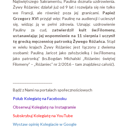
Najświętszego Sakramentu, Paulina doznała uzdrowienia.
Żywy Różaniec działał już od 9 lat i rozwijała się nie tylko
we Francji, ale również poza jej granicami.
Papież
Grzegorz XVI
przyjął więc Paulinę na audiencji i ucieszył
się, widząc ją w pełni zdrowia. Uznając uzdrowienie
Pauliny za cud,
zatwierdził kult św.Filomeny,
ustanawiając jej wspomnienie na 11 sierpnia i uczynił
tę grecką męczennicę patronką Żywego Różańca.
Stąd
w wielu krajach Żywy Różaniec jest łączony z dwiema
osobami: Pauliną Jaricot jako założycielką i św.Filomeną
jako patronką” (ks.Bogdan Michalski „Różaniec świętej
Filomeny” – „Różaniec” nr 2/2016 – tam znajdziesz całość).
_______________________
Bądź z Nami na portalach społecznościowych
Polub Kolegiatę na Facebooku
Obserwuj Kolegiatę na Instagramie
Subskrybuj Kolegiatę na YouTube
Wystaw opinię Kolegiacie w Google