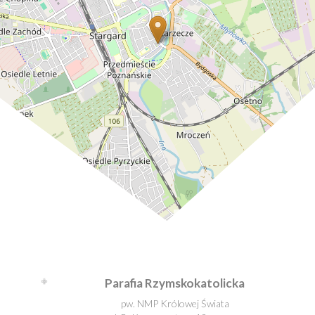
Leaflet
| ©
OpenStreetMap
contributors
Parafia Rzymskokatolicka
pw. NMP Królowej Świata