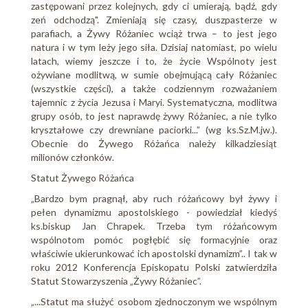
zastępowani przez kolejnych, gdy ci umierają, bądź, gdy
zeń odchodzą". Zmieniają się czasy, duszpasterze w
parafiach, a Żywy Różaniec wciąż trwa – to jest jego
natura i w tym leży jego siła. Dzisiaj natomiast, po wielu
latach, wiemy jeszcze i to, że życie Wspólnoty jest
ożywiane modlitwą, w sumie obejmującą cały Różaniec
(wszystkie części), a także codziennym rozważaniem
tajemnic z życia Jezusa i Maryi. Systematyczna, modlitwa
grupy osób, to jest naprawdę żywy Różaniec, a nie tylko
kryształowe czy drewniane paciorki...” (wg ks.Sz.M.jw.).
Obecnie do Żywego Różańca należy kilkadziesiąt
milionów członków.
Statut Żywego Różańca
„Bardzo bym pragnął, aby ruch różańcowy był żywy i
pełen dynamizmu apostolskiego - powiedział kiedyś
ks.biskup Jan Chrapek. Trzeba tym różańcowym
wspólnotom pomóc pogłębić się formacyjnie oraz
właściwie ukierunkować ich apostolski dynamizm”.. I tak w
roku 2012 Konferencja Episkopatu Polski zatwierdziła
Statut Stowarzyszenia „Żywy Różaniec”.
„...Statut ma służyć osobom zjednoczonym we wspólnym