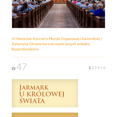
III Mariackie Koncerty Muzyki Organowej i Kameralnej |
Katarzyna Olszewska oraz męski zespół wokalny
Byzantinoslavica
47
1
2
3
4
5
6