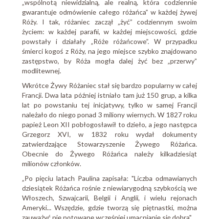
„wspólnotą niewidzialną, ale realną, która codziennie
gwarantuje odmówienie całego różańca” w każdej żywej
Róży. I tak, różaniec zaczął „żyć” codziennym swoim
życiem: w każdej parafii, w każdej miejscowości, gdzie
powstały i działały „Róże różańcowe”. W przypadku
śmierci kogoś z Róży, na jego miejsce szybko znajdowano
zastępstwo, by Róża mogła dalej żyć bez „przerwy”
modlitewnej.
Wkrótce Żywy Różaniec stał się bardzo popularny w całej
Francji. Dwa lata później istniało tam już 150 grup, a kilka
lat po powstaniu tej inicjatywy, tylko w samej Francji
należało do niego ponad 3 miliony wiernych. W 1827 roku
papież Leon XII pobłogosławił to dzieło, a jego następca
Grzegorz XVI, w 1832 roku wydał dokumenty
zatwierdzające Stowarzyszenie Żywego Różańca.
Obecnie do Żywego Różańca należy kilkadziesiąt
milionów członków.
„Po pięciu latach Paulina zapisała: "Liczba odmawianych
dziesiątek Różańca rośnie z niewiarygodną szybkością we
Włoszech, Szwajcarii, Belgii i Anglii, i wielu rejonach
Ameryki... Wszędzie, gdzie tworzą się piętnastki, można
zauważyć nie notowane wcześniej umacnianie się dobra".