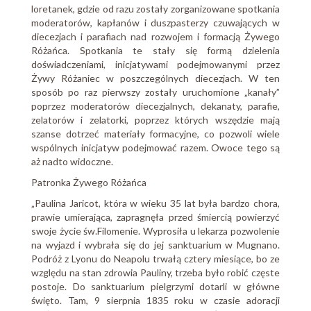
loretanek, gdzie od razu zostały zorganizowane spotkania
moderatorów, kapłanów i duszpasterzy czuwających w
diecezjach i parafiach nad rozwojem i formacją Żywego
Różańca. Spotkania te stały się formą dzielenia
doświadczeniami, inicjatywami podejmowanymi przez
Żywy Różaniec w poszczególnych diecezjach. W ten
sposób po raz pierwszy zostały uruchomione „kanały”
poprzez moderatorów diecezjalnych, dekanaty, parafie,
zelatorów i zelatorki, poprzez których wszędzie mają
szanse dotrzeć materiały formacyjne, co pozwoli wiele
wspólnych inicjatyw podejmować razem. Owoce tego są
aż nadto widoczne.
Patronka Żywego Różańca
„Paulina Jaricot, która w wieku 35 lat była bardzo chora,
prawie umierająca, zapragnęła przed śmiercią powierzyć
swoje życie św.Filomenie. Wyprosiła u lekarza pozwolenie
na wyjazd i wybrała się do jej sanktuarium w Mugnano.
Podróż z Lyonu do Neapolu trwałą cztery miesiące, bo ze
względu na stan zdrowia Pauliny, trzeba było robić częste
postoje. Do sanktuarium pielgrzymi dotarli w główne
święto. Tam, 9 sierpnia 1835 roku w czasie adoracji