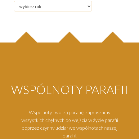
WSPÓLNOTY PARAFII
Wspólnoty tworzą parafię, zapraszamy
wszystkich chętnych do wejścia w życie parafii
poprzez czynny udział we wspólnotach naszej
parafii.