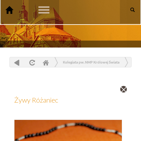
Toggle
navigation
Kolegiata pw. NMP Królowej Świata
Parafia
Wspólnoty
Żywy Różaniec
Zamknij
wpis
Żywy Różaniec