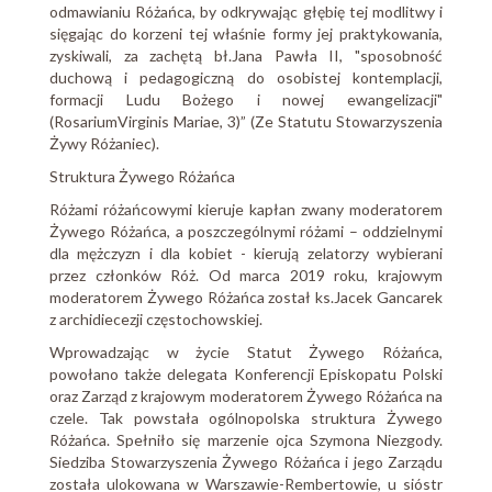
odmawianiu Różańca, by odkrywając głębię tej modlitwy i
sięgając do korzeni tej właśnie formy jej praktykowania,
zyskiwali, za zachętą bł.Jana Pawła II, "sposobność
duchową i pedagogiczną do osobistej kontemplacji,
formacji Ludu Bożego i nowej ewangelizacji"
(RosariumVirginis Mariae, 3)” (Ze Statutu Stowarzyszenia
Żywy Różaniec).
Struktura Żywego Różańca
Różami różańcowymi kieruje kapłan zwany moderatorem
Żywego Różańca, a poszczególnymi różami – oddzielnymi
dla mężczyzn i dla kobiet - kierują zelatorzy wybierani
przez członków Róż. Od marca 2019 roku, krajowym
moderatorem Żywego Różańca został ks.Jacek Gancarek
z archidiecezji częstochowskiej.
Wprowadzając w życie Statut Żywego Różańca,
powołano także delegata Konferencji Episkopatu Polski
oraz Zarząd z krajowym moderatorem Żywego Różańca na
czele. Tak powstała ogólnopolska struktura Żywego
Różańca. Spełniło się marzenie ojca Szymona Niezgody.
Siedziba Stowarzyszenia Żywego Różańca i jego Zarządu
została ulokowana w Warszawie-Rembertowie, u sióstr