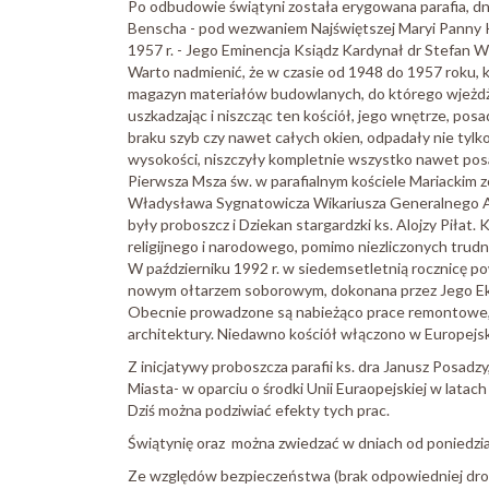
Po odbudowie świątyni została erygowana parafia, dni
Benscha - pod wezwaniem Najświętszej Maryi Panny Kr
1957 r. - Jego Eminencja Ksiądz Kardynał dr Stefan W
Warto nadmienić, że w czasie od 1948 do 1957 roku, 
magazyn materiałów budowlanych, do którego wjeżd
uszkadzając i niszcząc ten kościół, jego wnętrze, pos
braku szyb czy nawet całych okien, odpadały nie tylko 
wysokości, niszczyły kompletnie wszystko nawet pos
Pierwsza Msza św. w parafialnym kościele Mariackim zo
Władysława Sygnatowicza Wikariusza Generalnego Adm
były proboszcz i Dziekan stargardzki ks. Alojzy Piłat. 
religijnego i narodowego, pomimo niezliczonych trudn
W październiku 1992 r. w siedemsetletnią rocznicę po
nowym ołtarzem soborowym, dokonana przez Jego Eks
Obecnie prowadzone są nabieżąco prace remontowe, z
architektury. Niedawno kościół włączono w Europejs
Z inicjatywy proboszcza parafii ks. dra Janusz Posa
Miasta- w oparciu o środki Unii Euraopejskiej w lata
Dziś można podziwiać efekty tych prac.
Świątynię oraz można zwiedzać w dniach od poniedzia
Ze względów bezpieczeństwa (brak odpowiedniej drog