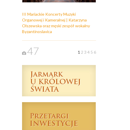
III Mariackie Koncerty Muzyki
Organowej i Kameralnej | Katarzyna
Olszewska oraz męski zespół wokalny
Byzantinoslavica
47
1
2
3
4
5
6