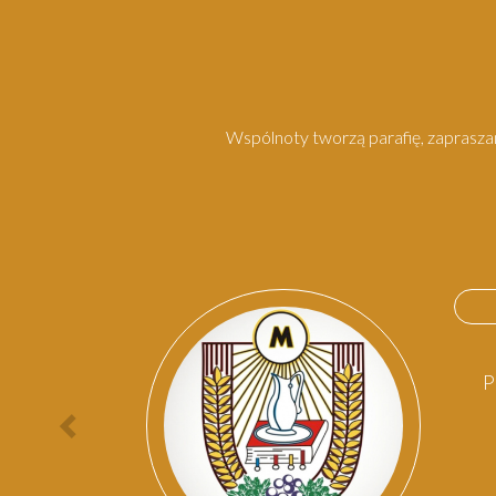
Wspólnoty tworzą parafię, zapraszam
P
Poprzednia
osoba