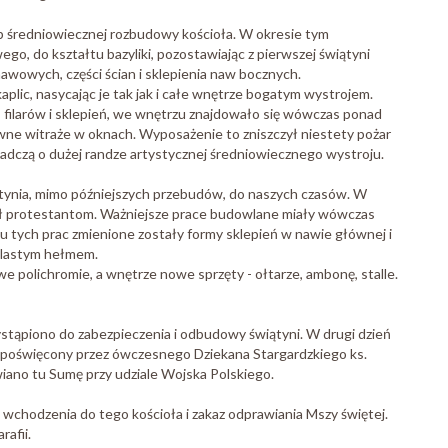
p średniowiecznej rozbudowy kościoła. W okresie tym
 do kształtu bazyliki, pozostawiając z pierwszej świątyni
awowych, części ścian i sklepienia naw bocznych.
lic, nasycając je tak jak i całe wnętrze bogatym wystrojem.
c, filarów i sklepień, we wnętrzu znajdowało się wówczas ponad
arwne witraże w oknach. Wyposażenie to zniszczył niestety pożar
adczą o dużej randze artystycznej średniowiecznego wystroju.
tynia, mimo późniejszych przebudów, do naszych czasów. W
żył protestantom. Ważniejsze prace budowlane miały wówczas
ku tych prac zmienione zostały formy sklepień w nawie głównej i
ulastym hełmem.
e polichromie, a wnętrze nowe sprzęty - ołtarze, ambonę, stalle.
ystąpiono do zabezpieczenia i odbudowy świątyni. W drugi dzień
ł poświęcony przez ówczesnego Dziekana Stargardzkiego ks.
wiano tu Sumę przy udziale Wojska Polskiego.
 wchodzenia do tego kościoła i zakaz odprawiania Mszy świętej.
afii.