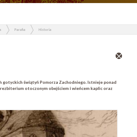
a
Parafia
Historia
Zamknij
wpis
ych gotyckich świątyń Pomorza Zachodniego. Istnieje ponad
 prezbiterium otoczonym obejściem i wieńcem kaplic oraz