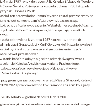
a 4 maja 1957 roku - dekretem J. E. Księdza Biskupa dr Teodora
ólowej Świata. Poświęcenia kościoła dokonał - 30 listopada
yszyński - Prymas Polski.
kościół ten przez władze komunistyczne został przeznaczony na
żano nawet samochodami ciężarowymi, bezczeszcząc,
adzki, schody i całe wyposażenie. Wskutek nieszczelności dachu,
tynki ale także różne sklepienia, które spadając z wielkich
adzki.
stała odprawiona 8 grudnia 1957 r. przez ks. prałata dr
inistracji Gorzowskiej - Kurii Gorzowskiej. Kazanie wygłosił
Kościół był i jest tutaj zawsze stałym odniesieniem życia
ości i nawet prześladowań.
wstania kościoła odbyła się rekonsekracja świątyni wraz z
celencję Księdza Arcybiskupa Mariana Przykuckiego.
abezpieczające i rewaloryzujące piękno zabytkowej
ki Szlak Gotyku Ceglanego.
dzy, przy gromnym zaangażowaniu władz Miasta Stargard, Radnych
ch 2020-2023 przeprowadzono tzw. "remont stulecia" kolegiaty.
łku do soboty w godzinach od 8:00 do 17:00.
i ewakuacji) nie jest mozliwe zwiadzanie tarasu widokowego.