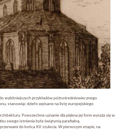
o do wybitniejszych przykładów późnośredniowiecznego
nu, stanowiąc dzieło wpisane na listę europejskiego
chitektury. Powszechne uznanie dla piękna jej form wyraża się w
u swego istnienia była świątynią parafialną.
przerwami do końca XV stulecia. W pierwszym etapie, na