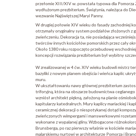
przełomie XIII/XIV w. powstała typowa dla Pomorz
wydłużonym prezbiterium. Świątynia, należąca do Diec
wezwanie Najświętszej Maryi Panny.
W drugiej połowie XIV wieku do fasady zachodniej 
otrzymały oryginalny system podziałów złożonych z 
zwieńczeniu. Dekoracja ta, nie posiadająca wcześnie
twórców innych kościołów pomorskich przez cały okr
Około 1380 roku rozpoczęto przebudowę wschodniej cz
koncepcji rozwiązania prezbiterium był wybitny szcz
W zrealizowanej w 4 ćw. XIV wieku budowli mistrz ten
bazyliki z nowym planem obejścia i wieńca kaplic uk
muru.
W ukształtowaniu nawy głównej prezbiterium zastoso
triforyjną, która na obszarze budownictwa ceglanego 
wzniósł architekt piękną, założoną na planie ośmiobok
kapitularzy katedralnych. Mury kaplicy mariackiej i k
ceramicznej dekoracji o niespotykanej dotąd kompoz
zwieńczonych wimpergami i manswerkowymi rozetami, 
wykonane z wypalanej gliny. Wzbogacone różnokolor
Brunsberga, po raz pierwszy właśnie w kościele mari
malarskiemu nurtowi w architekturze Pomorza i Brand