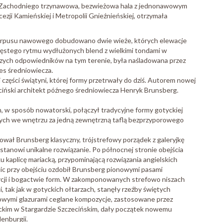
a Zachodniego trzynawowa, bezwieżowa hala z jednonawowym
ezji Kamieńskiej i Metropolii Gnieźnieńskiej, otrzymała
korpusu nawowego dobudowano dwie wieże, których elewacje
gęstego rytmu wydłużonych blend z wielkimi tondami w
jszych odpowiedników na tym terenie, była naśladowana przez
es średniowiecza.
ęści świątyni, której formy przetrwały do dziś. Autorem nowej
eciński architekt późnego średniowiecza Henryk Brunsberg.
, w sposób nowatorski, połączył tradycyjne formy gotyckiej
rytych we wnętrzu za jedną zewnętrzną taflą bezprzyporowego
wał Brunsberg klasyczny, trójstrefowy porządek z galeryjkę
stanowi unikalne rozwiązanie. Po północnej stronie obejścia
u kaplicę mariacką, przypominającą rozwiązania angielskich
aplic przy obejściu ozdobił Brunsberg pionowymi pasami
ycji i bogactwie form. W zakomponowanych strefowo niszach
tak jak w gotyckich ołtarzach, stanęły rzeźby świętych
owymi glazurami ceglane kompozycje, zastosowane przez
ackim w Stargardzie Szczecińskim, dały początek nowemu
enburgii.