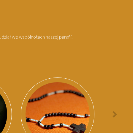
dział we wspólnotach naszej parafii.
Nast
osob