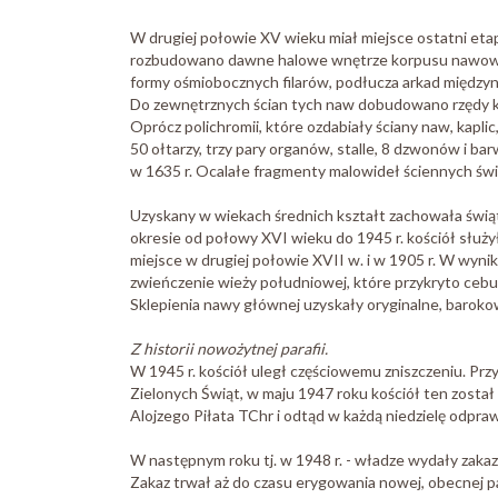
W drugiej połowie XV wieku miał miejsce ostatni eta
rozbudowano dawne halowe wnętrze korpusu nawowego,
formy ośmiobocznych filarów, podłucza arkad międzyn
Do zewnętrznych ścian tych naw dobudowano rzędy kap
Oprócz polichromii, które ozdabiały ściany naw, kapli
50 ołtarzy, trzy pary organów, stalle, 8 dzwonów i b
w 1635 r. Ocalałe fragmenty malowideł ściennych świ
Uzyskany w wiekach średnich kształt zachowała świą
okresie od połowy XVI wieku do 1945 r. kościół słu
miejsce w drugiej połowie XVII w. i w 1905 r. W wyni
zwieńczenie wieży południowej, które przykryto ceb
Sklepienia nawy głównej uzyskały oryginalne, barokow
Z historii nowożytnej parafii.
W 1945 r. kościół uległ częściowemu zniszczeniu. Prz
Zielonych Świąt, w maju 1947 roku kościół ten zosta
Alojzego Piłata TChr i odtąd w każdą niedzielę odpra
W następnym roku tj. w 1948 r. - władze wydały zakaz
Zakaz trwał aż do czasu erygowania nowej, obecnej par