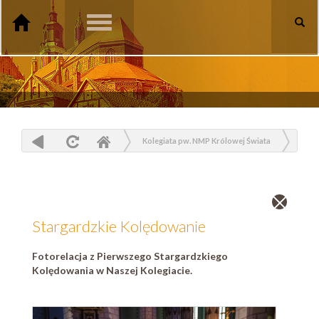
Toggle
navigation
Kolegiata pw. NMP Królowej Świata
Galeria
Zdjęcia
Stargardzkie Kolędowanie
Zamknij
wpis
Stargardzkie Kolędowanie
Fotorelacja z Pierwszego Stargardzkiego
Kolędowania w Naszej Kolegiacie.