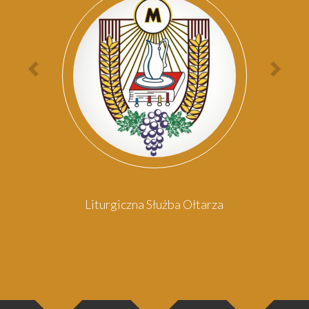
Par
Poprzednia
Nas
osoba
oso
Liturgiczna Służba Ołtarza