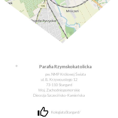
Leaflet
| ©
OpenStreetMap
contributors
Parafia Rzymskokatolicka
pw. NMP Królowej Świata
ul. B. Krzywoustego 12
73-110 Stargard
Woj. Zachodniopomorskie
Diecezja Szczecińsko-Kamieńska
KolegiataStargard/