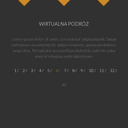
WIRTUALNA PODRÓŻ
Lorem ipsum dolor sit amet, consectetur adipisicing elit. Saepe
nam ipsum assumenda hic adipisci maiores, quisquam dolores
sequi alias. Perspiciatis accusantium distinctio, odio hic culpa
amet id voluptas unde laboriosam.
1
2
3
4
5
6
7
8
9
10
11
12
dd