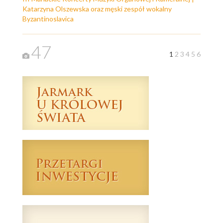
Katarzyna Olszewska oraz męski zespół wokalny
Byzantinoslavica
47
1
2
3
4
5
6