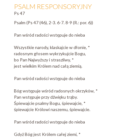
PSALM RESPONSORYJNY
Ps 47
Psalm (Ps 47 (46), 2-3. 6-7. 8-9 (R.: por. 6))
Pan wśród radości wstępuje do nieba
Wszystkie narody, klaskajcie w dłonie, *
radosnym głosem wykrzykujcie Bogu,
bo Pan Najwyższy i straszliwy, *
jest wielkim Królem nad całą ziemią.
Pan wśród radości wstępuje do nieba
Bóg wstępuje wśród radosnych okrzyków, *
Pan wstępuje przy dźwięku trąby.
Śpiewajcie psalmy Bogu, śpiewajcie, *
śpiewajcie Królowi naszemu, śpiewajcie.
Pan wśród radości wstępuje do nieba
Gdyż Bóg jest Królem całej ziemi, *