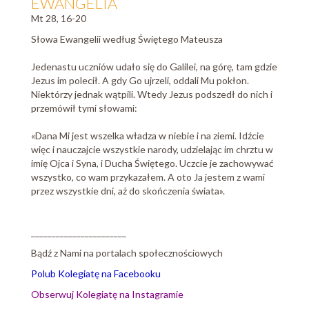
EWANGELIA
Mt 28, 16-20
Słowa Ewangelii według Świętego Mateusza
Jedenastu uczniów udało się do Galilei, na górę, tam gdzie
Jezus im polecił. A gdy Go ujrzeli, oddali Mu pokłon.
Niektórzy jednak wątpili. Wtedy Jezus podszedł do nich i
przemówił tymi słowami:
«Dana Mi jest wszelka władza w niebie i na ziemi. Idźcie
więc i nauczajcie wszystkie narody, udzielając im chrztu w
imię Ojca i Syna, i Ducha Świętego. Uczcie je zachowywać
wszystko, co wam przykazałem. A oto Ja jestem z wami
przez wszystkie dni, aż do skończenia świata».
_______________________
Bądź z Nami na portalach społecznościowych
Polub Kolegiatę na Facebooku
Obserwuj Kolegiatę na Instagramie