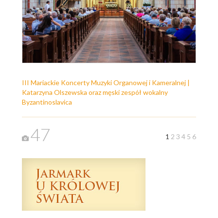
III Mariackie Koncerty Muzyki Organowej i Kameralnej |
Katarzyna Olszewska oraz męski zespół wokalny
Byzantinoslavica
47
1
2
3
4
5
6