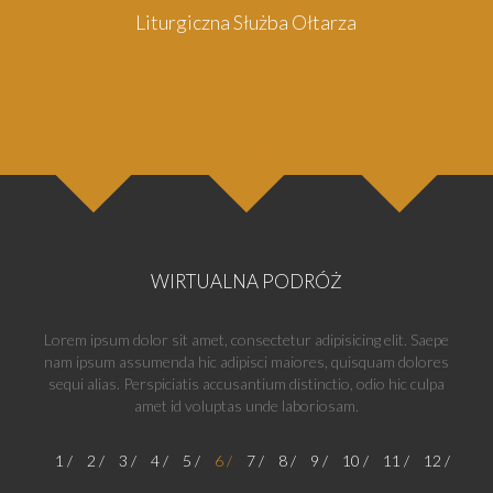
Liturgiczna Służba Ołtarza
WIRTUALNA PODRÓŻ
Lorem ipsum dolor sit amet, consectetur adipisicing elit. Saepe
nam ipsum assumenda hic adipisci maiores, quisquam dolores
sequi alias. Perspiciatis accusantium distinctio, odio hic culpa
amet id voluptas unde laboriosam.
1
2
3
4
5
6
7
8
9
10
11
12