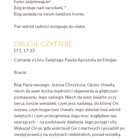
hymn zaśpiewajcie!
Bóg króluje nad narodami, *
Bóg zasiada na swym świętym tronie.
Pan wśród radości wstępuje do nieba
DRUGIE CZYTANIE
Ef 1, 17-23
Czytanie z Listu Świętego Pawła Apostoła do Efezjan
Bracia:
Bóg Pana naszego, Jezusa Chrystusa, Ojciec chwały,
niech da wam ducha mądrości i objawienia w głębszym
poznawaniu Jego samego. Niech da wam światłe oczy
serca, byście wiedzieli, czym jest nadzieja, do której On
wzywa, czym bogactwo chwały Jego dziedzictwa wśród
świętych i czym przeogromna Jego moc względem nas
wierzących – na podstawie działania Jego potęgi i siły.
Wykazał On je, gdy wskrzesił Go z martwych i posadził po
swojej prawicy na wyżynach niebieskich, ponad wszelką