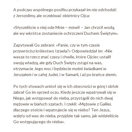
A podczas wspólnego posiłku przykazał im nie odchodzić
z Jerozolimy, ale oczekiwać obietnicy Ojca:
«Słyszeliście o niej ode Mnie – mówił – Jan chrzcił wodą,
ale wy wkrótce zostaniecie ochrzczeni Duchem Świętym».
Zapytywali Go zebrani: «Panie, czy w tym czasie
przywrócisz królestwo Izraela?» Odpowiedział im: «Nie
wasza to rzecz znać czasy i chwile, które Ojciec ustalił
swoją władzą, ale gdy Duch Święty zstąpi na was,
otrzymacie Jego moc i będziecie moimi świadkami w
Jeruzalem i w całej Judei, i w Samarii, i aż po krańce ziemi».
Po tych słowach uniósł się w ich obecności w górę i obłok
zabrał Go im sprzed oczu. Kiedy jeszcze wpatrywali się w
Niego, jak wstępował do nieba, przystąpili do nich dwaj
mężowie w białych szatach. I rzekli: «Mężowie z Galilei,
dlaczego stoicie i wpatrujecie się w niebo? Ten Jezus,
wzięty od was do nieba, przyjdzie tak samo, jak widzieliście
Go wstępującego do nieba».