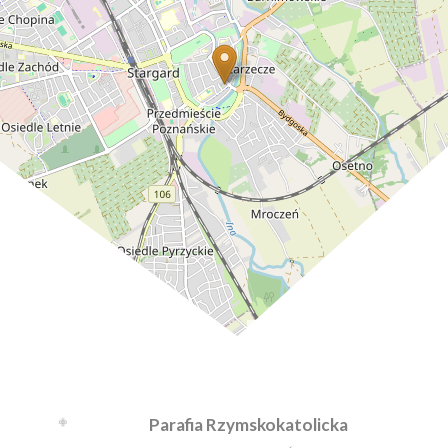
Leaflet
| ©
OpenStreetMap
contributors
Parafia Rzymskokatolicka