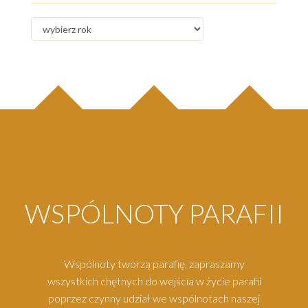
WSPÓLNOTY PARAFII
Wspólnoty tworzą parafię, zapraszamy
wszystkich chętnych do wejścia w życie parafii
poprzez czynny udział we wspólnotach naszej