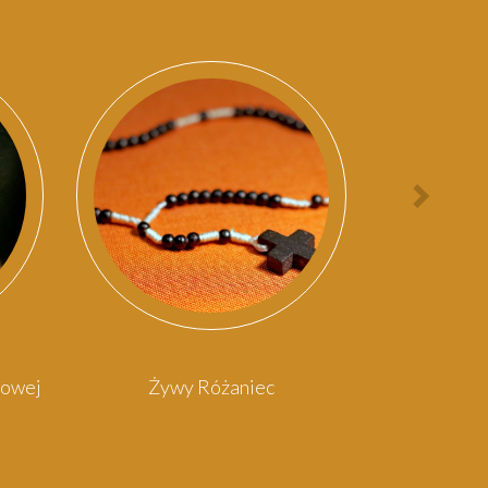
Nast
osob
rowej
Żywy Różaniec
Kośc