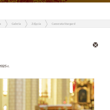
a
Galeria
Zdjęcia
Camerata Stargard
Zamknij
wpis
025 r.