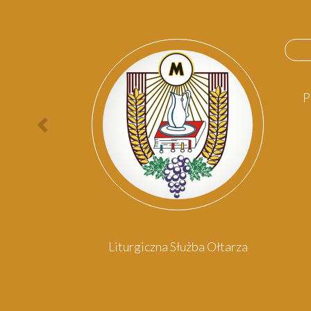
P
Poprzednia
osoba
omowy
Liturgiczna Służba Ołtarza