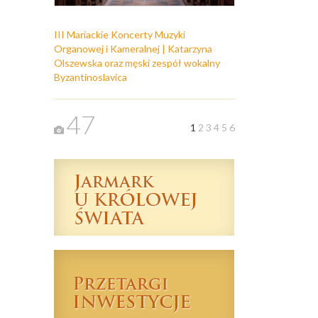
III Mariackie Koncerty Muzyki
Organowej i Kameralnej | Katarzyna
Olszewska oraz męski zespół wokalny
Byzantinoslavica
47
1
2
3
4
5
6