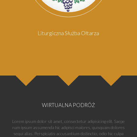
Liturgiczna Służba Ołtarza
WIRTUALNA PODRÓŻ
Lorem ipsum dolor sit amet, consectetur adipisicing elit. Saepe
nam ipsum assumenda hic adipisci maiores, quisquam dolores
sequi alias. Perspiciatis accusantium distinctio, odio hic culpa