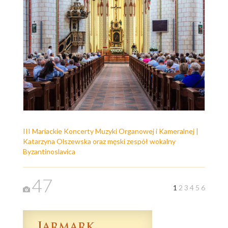
III Mariackie Koncerty Muzyki Organowej i Kameralnej |
Katarzyna Olszewska oraz męski zespół wokalny
Byzantinoslavica
47
1
2
3
4
5
6