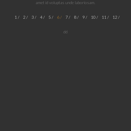
amet id voluptas unde laboriosam.
1
2
3
4
5
6
7
8
9
10
11
12
dd