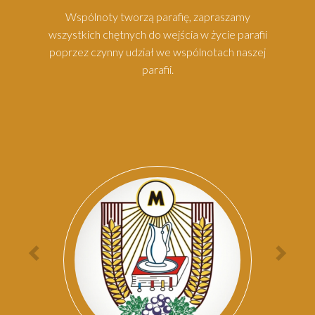
Wspólnoty tworzą parafię, zapraszamy
wszystkich chętnych do wejścia w życie parafii
poprzez czynny udział we wspólnotach naszej
parafii.
Par
Poprzednia
Nas
osoba
oso