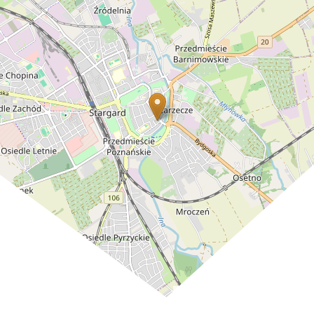
Leaflet
| ©
OpenStreetMap
contributors