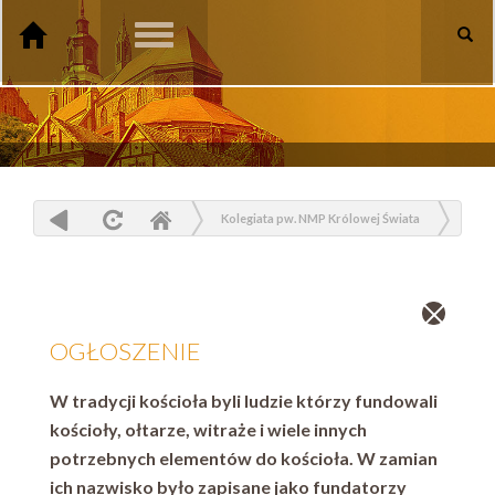
Toggle
navigation
Kolegiata pw. NMP Królowej Świata
Aktualności
OGŁOSZENIE
Zamknij
wpis
OGŁOSZENIE
W tradycji kościoła byli ludzie którzy fundowali
kościoły, ołtarze, witraże i wiele innych
potrzebnych elementów do kościoła. W zamian
ich nazwisko było zapisane jako fundatorzy