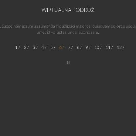
WIRTUALNA PODRÓŻ
t. Saepe nam ipsum assumenda hic adipisci maiores, quisquam dolores sequi al
amet id voluptas unde laboriosam.
1
2
3
4
5
6
7
8
9
10
11
12
dd