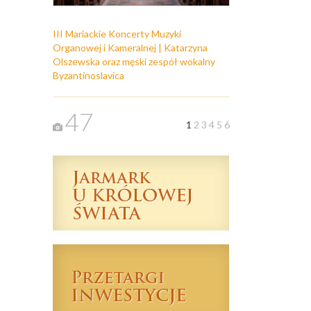
III Mariackie Koncerty Muzyki
Organowej i Kameralnej | Katarzyna
Olszewska oraz męski zespół wokalny
Byzantinoslavica
47
1
2
3
4
5
6