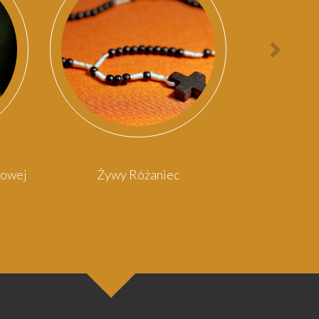
Nast
osob
rowej
Żywy Różaniec
Kośc