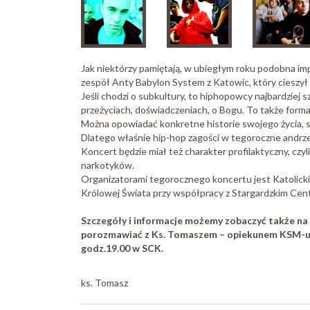
Jak niektórzy pamiętają, w ubiegłym roku podobna im
zespół Anty Babylon System z Katowic, który cieszył 
Jeśli chodzi o subkultury, to hiphopowcy najbardziej s
przeżyciach, doświadczeniach, o Bogu. To także forma
Można opowiadać konkretne historie swojego życia, sw
Dlatego właśnie hip-hop zagości w tegoroczne andrzejk
Koncert będzie miał też charakter profilaktyczny, czy
narkotyków.
Organizatorami tegorocznego koncertu jest Katolicki
Królowej Świata przy współpracy z Stargardzkim Cent
Szczegóły i informacje możemy zobaczyć także na p
porozmawiać z Ks. Tomaszem – opiekunem KSM-u w
godz.19.00 w SCK.
ks. Tomasz