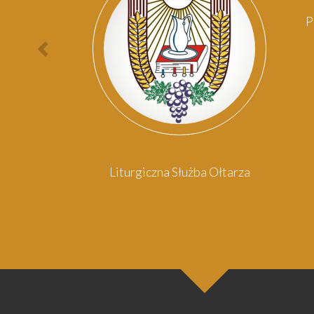
P
Poprzednia
osoba
omowy
Liturgiczna Służba Ołtarza