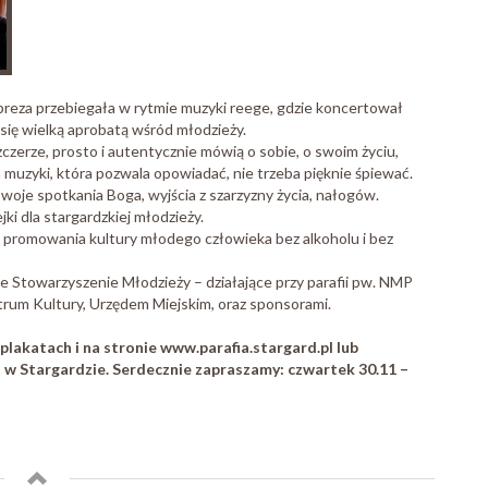
preza przebiegała w rytmie muzyki reege, gdzie koncertował
się wielką aprobatą wśród młodzieży.
zczerze, prosto i autentycznie mówią o sobie, o swoim życiu,
 muzyki, która pozwala opowiadać, nie trzeba pięknie śpiewać.
oje spotkania Boga, wyjścia z szarzyzny życia, nałogów.
i dla stargardzkiej młodzieży.
li promowania kultury młodego człowieka bez alkoholu i bez
e Stowarzyszenie Młodzieży – działające przy parafii pw. NMP
rum Kultury, Urzędem Miejskim, oraz sponsorami.
lakatach i na stronie www.parafia.stargard.pl lub
 Stargardzie. Serdecznie zapraszamy: czwartek 30.11 –