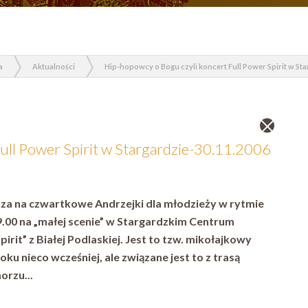
a
Aktualności
Hip-hopowcy o Bogu czyli koncert Full Power Spirit w Starga
Zamknij
wpis
ull Power Spirit w Stargardzie-30.11.2006
za na czwartkowe Andrzejki dla młodzieży w rytmie
9.00 na „małej scenie” w Stargardzkim Centrum
irit” z Białej Podlaskiej.
Jest to tzw. mikołajkowy
ku nieco wcześniej, ale związane jest to z trasą
rzu...