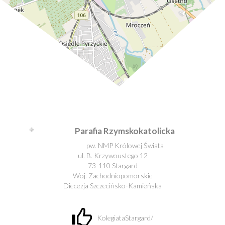
Leaflet
| ©
OpenStreetMap
contributors
Parafia Rzymskokatolicka
pw. NMP Królowej Świata
ul. B. Krzywoustego 12
73-110 Stargard
Woj. Zachodniopomorskie
Diecezja Szczecińsko-Kamieńska
KolegiataStargard/