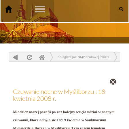
Toggle
navigation
Kolegiata pw. NMP Królowej Świata
Aktualności
Czuwanie nocne w Myśliborzu : 18 kwietnia 2008 r.
Zamknij
wpis
Czuwanie nocne w Myśliborzu : 18
kwietnia 2008 r.
Młodzież naszej parafii po raz kolejny wzięła udział w nocnym
czuwaniu, które odbyło się 18/19 kwietnia w Sanktuarium
Miłosierdzia Bożego w Myśliborzu. Tym razem tematem