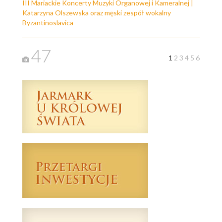
III Mariackie Koncerty Muzyki Organowej i Kameralnej |
Katarzyna Olszewska oraz męski zespół wokalny
Byzantinoslavica
47
1
2
3
4
5
6