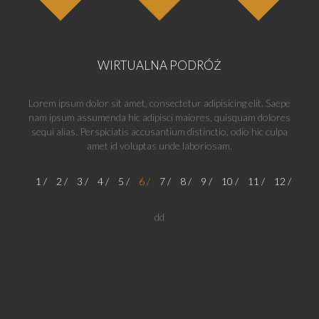
WIRTUALNA PODRÓŻ
Lorem ipsum dolor sit amet, consectetur adipisicing elit. Saepe
nam ipsum assumenda hic adipisci maiores, quisquam dolores
sequi alias. Perspiciatis accusantium distinctio, odio hic culpa
amet id voluptas unde laboriosam.
1
2
3
4
5
6
7
8
9
10
11
12
dd