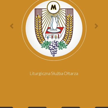
Par
Poprzednia
Nas
osoba
oso
Liturgiczna Służba Ołtarza