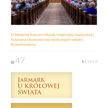
III Mariackie Koncerty Muzyki Organowej i Kameralnej |
Katarzyna Olszewska oraz męski zespół wokalny
Byzantinoslavica
47
1
2
3
4
5
6