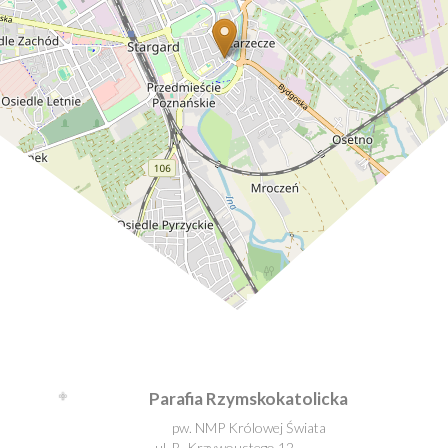
Leaflet
| ©
OpenStreetMap
contributors
Parafia Rzymskokatolicka
pw. NMP Królowej Świata
ul. B. Krzywoustego 12