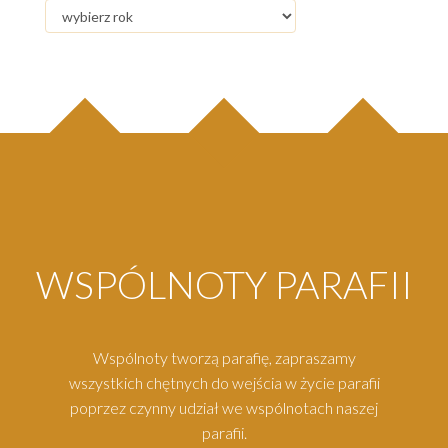
WSPÓLNOTY PARAFII
Wspólnoty tworzą parafię, zapraszamy
wszystkich chętnych do wejścia w życie parafii
poprzez czynny udział we wspólnotach naszej
parafii.