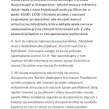
Socjoterapii w Stargardzie– młodzi muzycy orkiestry
dętej- będą z nami kolędowali podczas Mszy św. o
godz. 10.00 i 12.00. Chciejmy przybyć z naszymi
znajomymi, przyjaciółmi, aby docenić kunszt
artystyczny młodzieży, która wkłada wiele serca w
opanowanie gry na różnych instrumentach. Z całą
pewnością będzie to niezapomniane wydarzenie.
4. Jest do nabycia najnowsza pasa katolicka: „Niedziela”
wraz z dodatkiem diecezjalnym „Kościół nad Odrą i
Bałtykiem”. Zwracamy uwagę, że koszt jednego
egzemplarza wynosi 12 zł. Nie zapominajmy o tym
ważnym źródle informacji na temat spraw Kościoła w
naszej Ojczyźnie oraz naszej Archidiecezji.
5. W naszej wspólnocie zakończyła się wizyta
duszpasterska. Bardzo dziękujemy Kochanym Parafianom
za miłe przyjęcie, ale również za wiele ciekawych
wskazówek dotyczących naszych spraw parafialnych. Bóg
zapłać również za życzliwość i ofiary na potrzeby naszej
parafii. Mimo medialnej nagonki na duszpasterzy idących z
kolędą i sprowadzaniu wizyty duszpasterskiej do symbolu
koperty, to serca i domy są otwarte i wielu parafian