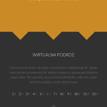
WIRTUALNA PODRÓŻ
Lorem ipsum dolor sit amet, consectetur adipisicing elit. Saepe
nam ipsum assumenda hic adipisci maiores, quisquam dolores
sequi alias. Perspiciatis accusantium distinctio, odio hic culpa
amet id voluptas unde laboriosam.
1
2
3
4
5
6
7
8
9
10
11
12
dd