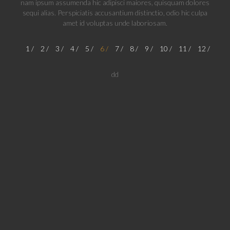
nam ipsum assumenda hic adipisci maiores, quisquam dolores
sequi alias. Perspiciatis accusantium distinctio, odio hic culpa
amet id voluptas unde laboriosam.
1
2
3
4
5
6
7
8
9
10
11
12
dd