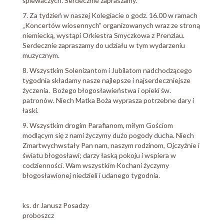
śpiewaczych. Serdecznie zapraszamy.
7. Za tydzień w naszej Kolegiacie o godz. 16.00 w ramach
„Koncertów wiosennych” organizowanych wraz ze stroną
niemiecką, wystąpi Orkiestra Smyczkowa z Prenzlau.
Serdecznie zapraszamy do udziału w tym wydarzeniu
muzycznym.
8. Wszystkim Solenizantom i Jubilatom nadchodzącego
tygodnia składamy nasze najlepsze i najserdeczniejsze
życzenia. Bożego błogosławieństwa i opieki św.
patronów. Niech Matka Boża wyprasza potrzebne dary i
łaski.
9. Wszystkim drogim Parafianom, miłym Gościom
modlącym się z nami życzymy dużo pogody ducha. Niech
Zmartwychwstały Pan nam, naszym rodzinom, Ojczyźnie i
światu błogosławi; darzy łaską pokoju i wspiera w
codzienności. Wam wszystkim Kochani życzymy
błogosławionej niedzieli i udanego tygodnia.
ks. dr Janusz Posadzy
proboszcz