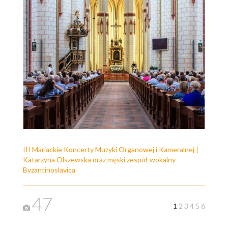
III Mariackie Koncerty Muzyki Organowej i Kameralnej |
Katarzyna Olszewska oraz męski zespół wokalny
Byzantinoslavica
47
1
2
3
4
5
6