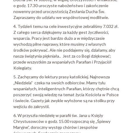
o godz. 17.30 uroczyste nabożeństwo i zakończenie
nowenny przed uroczystością Zesłania Ducha Św.
Zapraszamy do udziału we wspólnotowej modlitwie.
4. Tydzień temu na cele inwestycyjne zebraliśmy 7.032 zł.
Z całego serca dziękujemy za każdy gest życzliwości,
wsparcia. Pracy jest bardzo dużo a w międzyczasie
wychodzą pilne naprawy, które musimy z własnych
środków pokrywać. Ale nie poddajemy się, działamy, aby
nasza świątynia piękniała.. Jest za co Bogi dziękować;
przede wszystkim za wspaniałych Parafian i Przyjaciół
Kolegiaty.
5. Zachęcamy do lektury prasy katolickiej. Najnowsza
„Niedziela” czeka na swoich odbiorców. Mamy tylu
wspaniałych, inteligentnych Parafian, którzy chętnie chcą
poszerzyć swoją wiedzę na temat życia Kościoła w Polsce
i świecie. Gazety jak zwykle wyłożone są na stoliku przy
wejściu do zakrystii.
6. W przyszła niedzielę w parafii św. Jana u Księży
Chrystusowców o godz. 15.00 rozpoczną się „Śpiewy
Maryjne”, doroczny występ chórów i zespołów