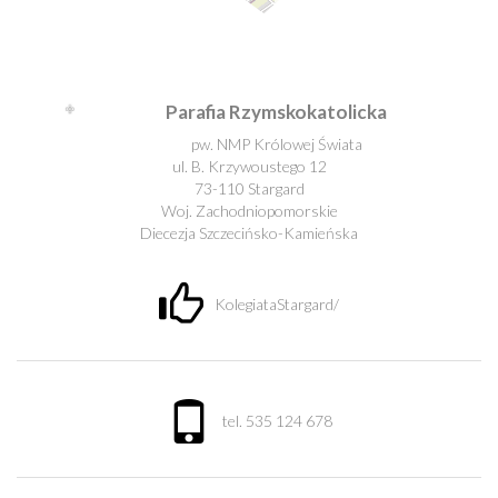
Leaflet
| ©
OpenStreetMap
contributors
Parafia Rzymskokatolicka
pw. NMP Królowej Świata
ul. B. Krzywoustego 12
73-110 Stargard
Woj. Zachodniopomorskie
Diecezja Szczecińsko-Kamieńska
KolegiataStargard/
tel. 535 124 678