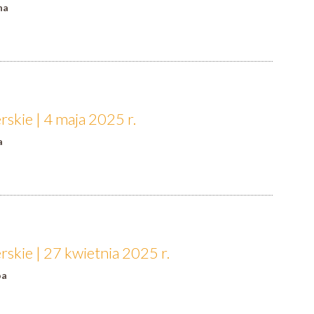
na
skie | 4 maja 2025 r.
a
skie | 27 kwietnia 2025 r.
oa