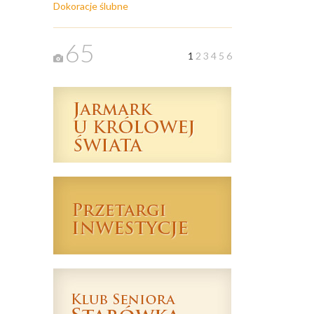
Dokoracje ślubne
65
1
2
3
4
5
6