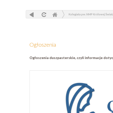
Kolegiata pw. NMP Królowej Świat
Ogłoszenia
Ogłoszenia duszpasterskie, czyli informacje dotyc