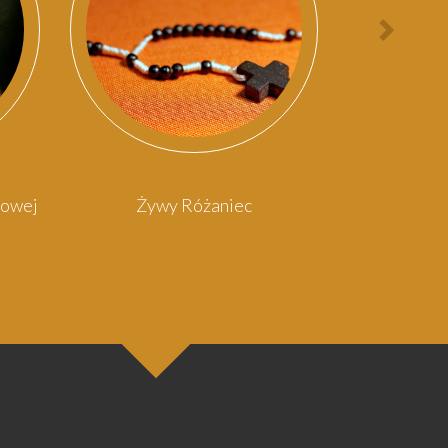
Nast
osob
rowej
Żywy Różaniec
Kośc