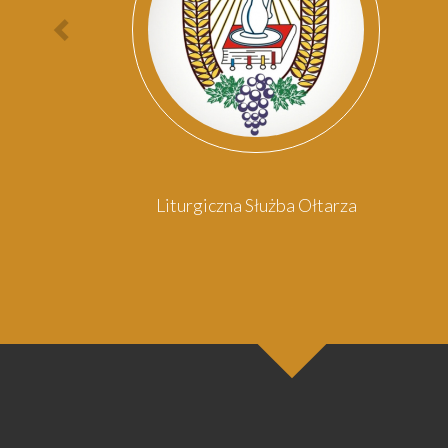
Poprzednia
osoba
omowy
Liturgiczna Służba Ołtarza