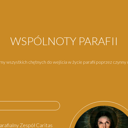
WSPÓLNOTY PARAFII
y wszystkich chętnych do wejścia w życie parafii poprzez czynny u
arafialny Zespół Caritas