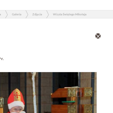
a
Galeria
Zdjęcia
Wizyta Świętego Mikołaja
Zamknij
wpis
 r.