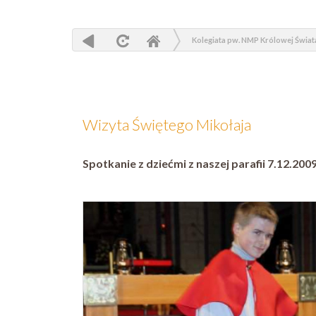
Kolegiata pw. NMP Królowej Świat
Wizyta Świętego Mikołaja
Spotkanie z dziećmi z naszej parafii 7.12.2009