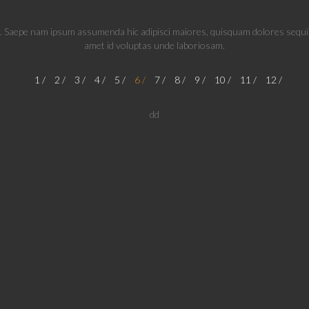
t. Saepe nam ipsum assumenda hic adipisci maiores, quisquam dolores sequi al
amet id voluptas unde laboriosam.
1
2
3
4
5
6
7
8
9
10
11
12
dd