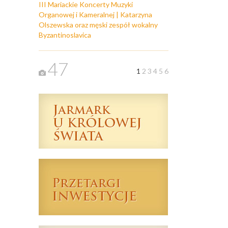
III Mariackie Koncerty Muzyki
Organowej i Kameralnej | Katarzyna
Olszewska oraz męski zespół wokalny
Byzantinoslavica
47
1
2
3
4
5
6