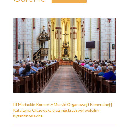
III Mariackie Koncerty Muzyki Organowej i Kameralnej |
Katarzyna Olszewska oraz męski zespół wokalny
Byzantinoslavica