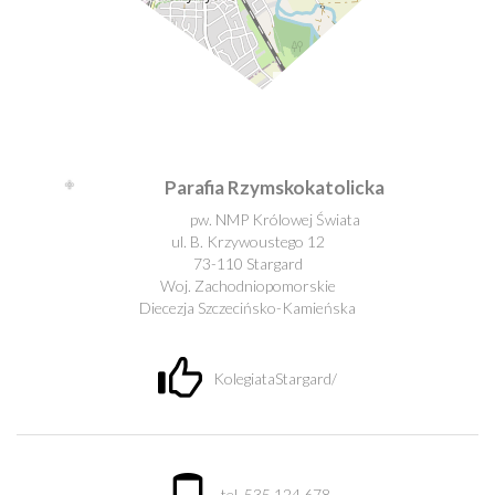
Leaflet
| ©
OpenStreetMap
contributors
Parafia Rzymskokatolicka
pw. NMP Królowej Świata
ul. B. Krzywoustego 12
73-110 Stargard
Woj. Zachodniopomorskie
Diecezja Szczecińsko-Kamieńska
KolegiataStargard/
tel. 535 124 678