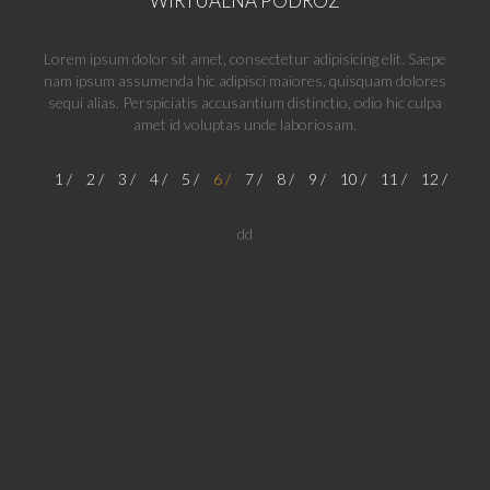
WIRTUALNA PODRÓŻ
Lorem ipsum dolor sit amet, consectetur adipisicing elit. Saepe
nam ipsum assumenda hic adipisci maiores, quisquam dolores
sequi alias. Perspiciatis accusantium distinctio, odio hic culpa
amet id voluptas unde laboriosam.
1
2
3
4
5
6
7
8
9
10
11
12
dd