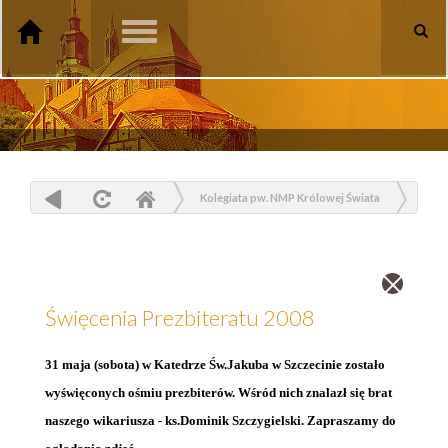
Toggle
navigation
Kolegiata pw. NMP Królowej Świata
Galeria
Zdjęcia
Święcenia Prezbiteratu 2008
Zamknij
wpis
Święcenia Prezbiteratu 2008
31 maja (sobota) w Katedrze Św.Jakuba w Szczecinie zostało
wyświęconych ośmiu prezbiterów. Wśród nich znalazł się brat
naszego wikariusza - ks.Dominik Szczygielski. Zapraszamy do