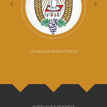
Poprzednia
Nas
osoba
oso
Liturgiczna Służba Ołtarza