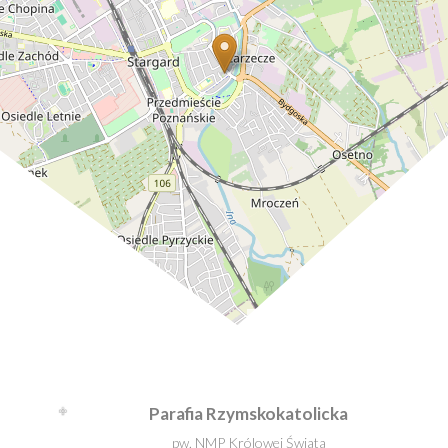
Leaflet
| ©
OpenStreetMap
contributors
Parafia Rzymskokatolicka
pw. NMP Królowej Świata