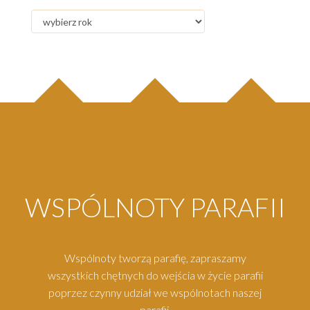
WSPÓLNOTY PARAFII
Wspólnoty tworzą parafię, zapraszamy
wszystkich chętnych do wejścia w życie parafii
poprzez czynny udział we wspólnotach naszej
parafii.