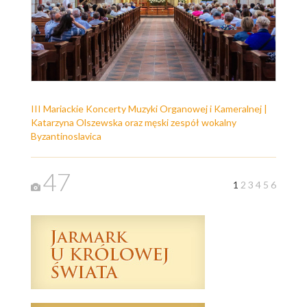
III Mariackie Koncerty Muzyki Organowej i Kameralnej |
Katarzyna Olszewska oraz męski zespół wokalny
Byzantinoslavica
47
1
2
3
4
5
6