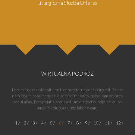
Liturgiczna Służba Ołtarza
WIRTUALNA PODRÓŻ
Lorem ipsum dolor sit amet, consectetur adipisicing elit. Saepe
nam ipsum assumenda hic adipisci maiores, quisquam dolores
sequi alias. Perspiciatis accusantium distinctio, odio hic culpa
amet id voluptas unde laboriosam.
1
2
3
4
5
6
7
8
9
10
11
12