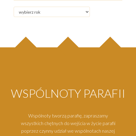
WSPÓLNOTY PARAFII
Wspólnoty tworzą parafię, zapraszamy
wszystkich chętnych do wejścia w życie parafii
poprzez czynny udział we wspólnotach naszej