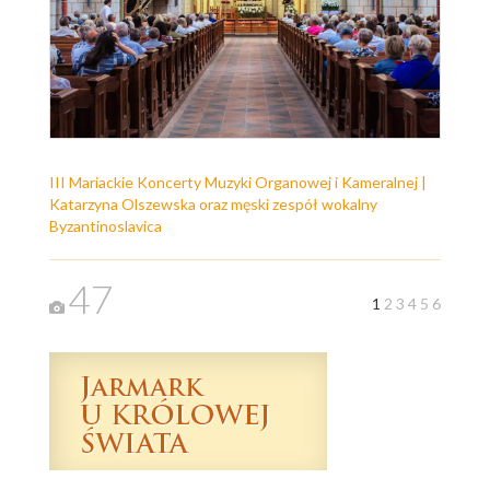
III Mariackie Koncerty Muzyki Organowej i Kameralnej |
Katarzyna Olszewska oraz męski zespół wokalny
Byzantinoslavica
47
1
2
3
4
5
6