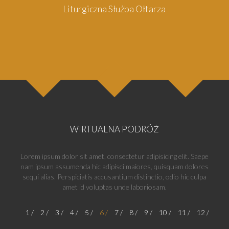
Liturgiczna Służba Ołtarza
WIRTUALNA PODRÓŻ
Lorem ipsum dolor sit amet, consectetur adipisicing elit. Saepe
nam ipsum assumenda hic adipisci maiores, quisquam dolores
sequi alias. Perspiciatis accusantium distinctio, odio hic culpa
amet id voluptas unde laboriosam.
1
2
3
4
5
6
7
8
9
10
11
12