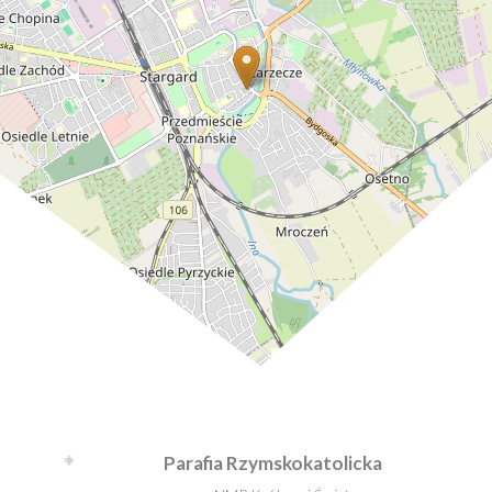
Leaflet
| ©
OpenStreetMap
contributors
Parafia Rzymskokatolicka