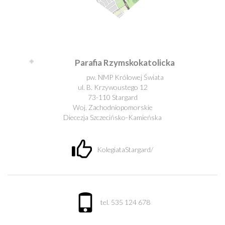
Leaflet
| ©
OpenStreetMap
contributors
Parafia Rzymskokatolicka
pw. NMP Królowej Świata
ul. B. Krzywoustego 12
73-110 Stargard
Woj. Zachodniopomorskie
Diecezja Szczecińsko-Kamieńska
KolegiataStargard/
tel. 535 124 678