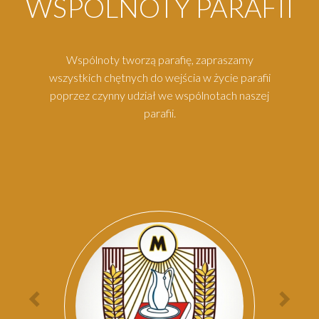
WSPÓLNOTY PARAFII
Wspólnoty tworzą parafię, zapraszamy
wszystkich chętnych do wejścia w życie parafii
poprzez czynny udział we wspólnotach naszej
parafii.
Par
Poprzednia
Nas