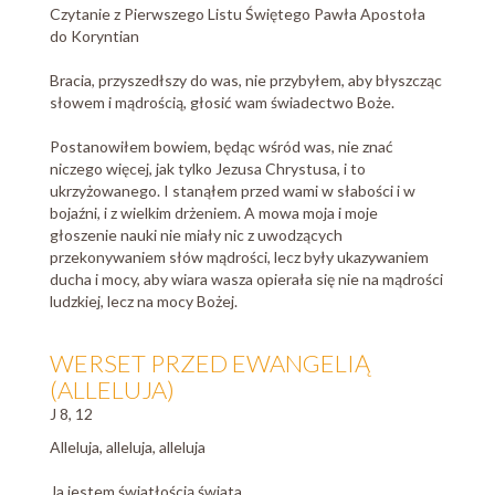
Czytanie z Pierwszego Listu Świętego Pawła Apostoła
do Koryntian
Bracia, przyszedłszy do was, nie przybyłem, aby błyszcząc
słowem i mądrością, głosić wam świadectwo Boże.
Postanowiłem bowiem, będąc wśród was, nie znać
niczego więcej, jak tylko Jezusa Chrystusa, i to
ukrzyżowanego. I stanąłem przed wami w słabości i w
bojaźni, i z wielkim drżeniem. A mowa moja i moje
głoszenie nauki nie miały nic z uwodzących
przekonywaniem słów mądrości, lecz były ukazywaniem
ducha i mocy, aby wiara wasza opierała się nie na mądrości
ludzkiej, lecz na mocy Bożej.
WERSET PRZED EWANGELIĄ
(ALLELUJA)
J 8, 12
Alleluja, alleluja, alleluja
Ja jestem światłością świata,