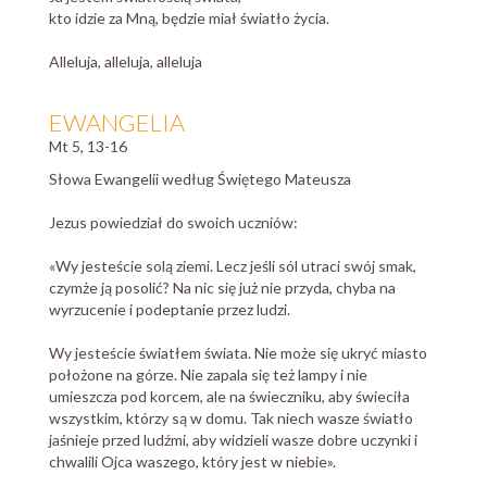
kto idzie za Mną, będzie miał światło życia.
Alleluja, alleluja, alleluja
EWANGELIA
Mt 5, 13-16
Słowa Ewangelii według Świętego Mateusza
Jezus powiedział do swoich uczniów:
«Wy jesteście solą ziemi. Lecz jeśli sól utraci swój smak,
czymże ją posolić? Na nic się już nie przyda, chyba na
wyrzucenie i podeptanie przez ludzi.
Wy jesteście światłem świata. Nie może się ukryć miasto
położone na górze. Nie zapala się też lampy i nie
umieszcza pod korcem, ale na świeczniku, aby świeciła
wszystkim, którzy są w domu. Tak niech wasze światło
jaśnieje przed ludźmi, aby widzieli wasze dobre uczynki i
chwalili Ojca waszego, który jest w niebie».