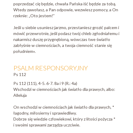
poprzedzać cię będzie, chwała Pańska iść będzie za tobą.
Wtedy zawołasz, a Pan odpowie, wezwiesz pomocy, a On
rzeknie: „Oto jestem!”
Jeśli u siebie usuniesz jarzmo, przestaniesz grozić palcem i
mówić przewrotnie, jeśli podasz twój chleb zgłodniałemu i
nakarmisz duszę przygnębioną, wówczas twe światło
zabłyśnie w ciemnościach, a twoja ciemność stanie się
południem».
PSALM RESPONSORYJNY
Ps 112
Ps 112 (111), 4-5. 6-7. 8a i 9 (R.: 4a)
Wschodzi w ciemnościach jak światło dla prawych, albo:
Alleluja
On wschodzi w ciemnościach jak światło dla prawych, *
łagodny, miłosierny i sprawiedliwy.
Dobrze się wiedzie człowiekowi, który z litości pożycza *
i swoimi sprawami zarządza uczciwie.