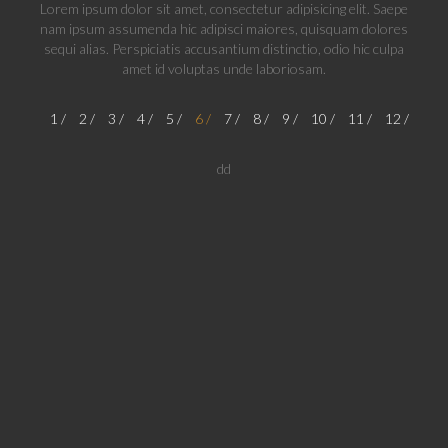
Lorem ipsum dolor sit amet, consectetur adipisicing elit. Saepe
nam ipsum assumenda hic adipisci maiores, quisquam dolores
sequi alias. Perspiciatis accusantium distinctio, odio hic culpa
amet id voluptas unde laboriosam.
1
2
3
4
5
6
7
8
9
10
11
12
dd