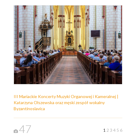
III Mariackie Koncerty Muzyki Organowej i Kameralnej |
Katarzyna Olszewska oraz męski zespół wokalny
Byzantinoslavica
47
1
2
3
4
5
6