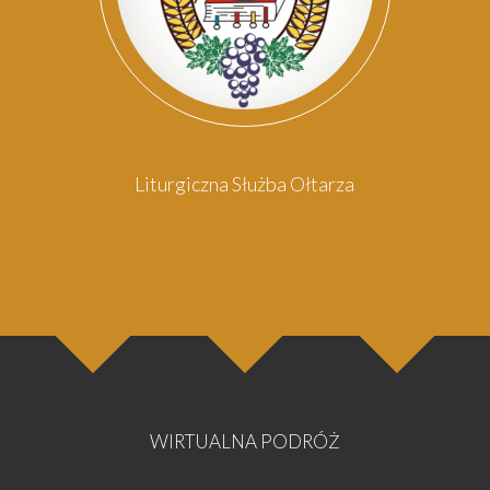
osoba
oso
Liturgiczna Służba Ołtarza
WIRTUALNA PODRÓŻ