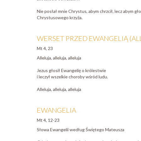
Nie posłał mnie Chrystus, abym chrzcił, lecz abym gło
Chrystusowego krzyża.
WERSET PRZED EWANGELIĄ (AL
Mt 4, 23
Alleluja, alleluja, alleluja
Jezus głosił Ewangelię o królestwie
i leczył wszelkie choroby wśród ludu.
Alleluja, alleluja, alleluja
EWANGELIA
Mt 4, 12-23
Słowa Ewangelii według Świętego Mateusza