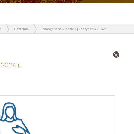
a
Czytelnia
Ewangelia na Niedzielę | 25 stycznia 2026 r.
Zamknij
wpis
 2026 r.