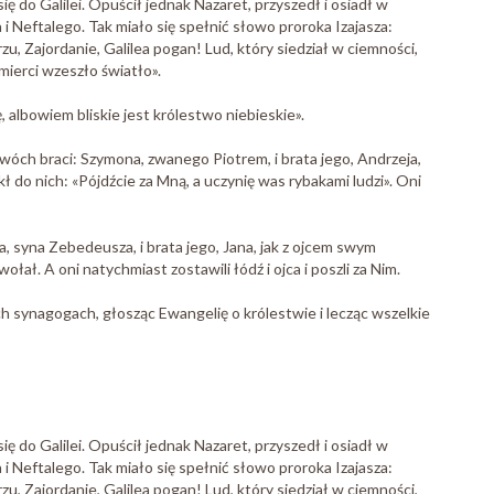
ię do Galilei. Opuścił jednak Nazaret, przyszedł i osiadł w
i Neftalego. Tak miało się spełnić słowo proroka Izajasza:
u, Zajordanie, Galilea pogan! Lud, który siedział w ciemności,
śmierci wzeszło światło».
 albowiem bliskie jest królestwo niebieskie».
dwóch braci: Szymona, zwanego Piotrem, i brata jego, Andrzeja,
ekł do nich: «Pójdźcie za Mną, a uczynię was rybakami ludzi». Oni
a, syna Zebedeusza, i brata jego, Jana, jak z ojcem swym
łał. A oni natychmiast zostawili łódź i ojca i poszli za Nim.
ch synagogach, głosząc Ewangelię o królestwie i lecząc wszelkie
ię do Galilei. Opuścił jednak Nazaret, przyszedł i osiadł w
i Neftalego. Tak miało się spełnić słowo proroka Izajasza:
u, Zajordanie, Galilea pogan! Lud, który siedział w ciemności,