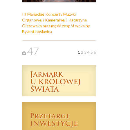
III Mariackie Koncerty Muzyki
Organowej i Kameralnej | Katarzyna
Olszewska oraz męski zespół wokalny
Byzantinoslavica
47
1
2
3
4
5
6