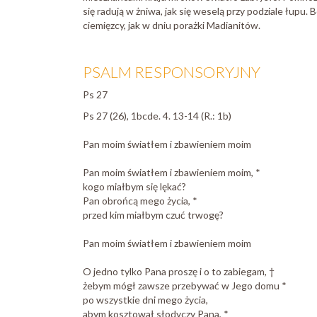
się radują w żniwa, jak się weselą przy podziale łupu. 
ciemięzcy, jak w dniu porażki Madianitów.
PSALM RESPONSORYJNY
Ps 27
Ps 27 (26), 1bcde. 4. 13-14 (R.: 1b)
Pan moim światłem i zbawieniem moim
Pan moim światłem i zbawieniem moim, *
kogo miałbym się lękać?
Pan obrońcą mego życia, *
przed kim miałbym czuć trwogę?
Pan moim światłem i zbawieniem moim
O jedno tylko Pana proszę i o to zabiegam, †
żebym mógł zawsze przebywać w Jego domu *
po wszystkie dni mego życia,
abym kosztował słodyczy Pana, *