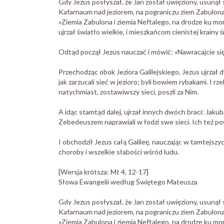
Gdy Jezus posłyszał, że Jan został uwięziony, usunął s
Kafarnaum nad jeziorem, na pograniczu ziem Zabulona 
«Ziemia Zabulona i ziemia Neftalego, na drodze ku morz
ujrzał światło wielkie, i mieszkańcom cienistej krainy 
Odtąd począł Jezus nauczać i mówić: «Nawracajcie się,
Przechodząc obok Jeziora Galilejskiego, Jezus ujrzał 
jak zarzucali sieć w jezioro; byli bowiem rybakami. I rz
natychmiast, zostawiwszy sieci, poszli za Nim.
A idąc stamtąd dalej, ujrzał innych dwóch braci: Jakub
Zebedeuszem naprawiali w łodzi swe sieci. Ich też powo
I obchodził Jezus całą Galileę, nauczając w tamtejszy
choroby i wszelkie słabości wśród ludu.
[Wersja krótsza: Mt 4, 12-17]
Słowa Ewangelii według Świętego Mateusza
Gdy Jezus posłyszał, że Jan został uwięziony, usunął s
Kafarnaum nad jeziorem, na pograniczu ziem Zabulona 
«Ziemia Zabulona i ziemia Neftalego, na drodze ku morz