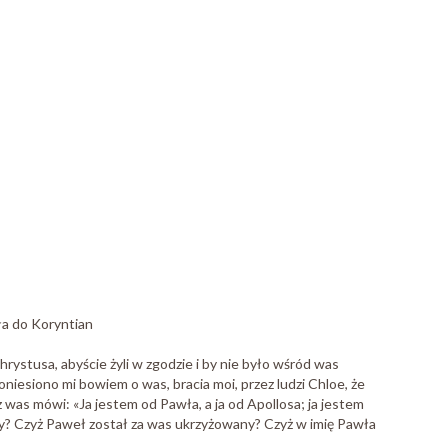
ła do Koryntian
rystusa, abyście żyli w zgodzie i by nie było wśród was
oniesiono mi bowiem o was, bracia moi, przez ludzi Chloe, że
z was mówi: «Ja jestem od Pawła, a ja od Apollosa; ja jestem
ony? Czyż Paweł został za was ukrzyżowany? Czyż w imię Pawła