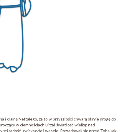
 i krainę Neftalego, za to w przyszłości chwałą okryje drogę do
kroczący w ciemnościach ujrzał światłość wielką; nad
łeś radość, zwiększyłeś wesele. Rozradowali się przed Tobą, jak