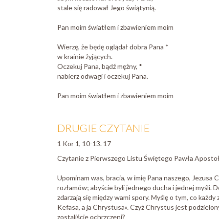
stale się radował Jego świątynią.
Pan moim światłem i zbawieniem moim
Wierzę, że będę oglądał dobra Pana *
w krainie żyjących.
Oczekuj Pana, bądź mężny, *
nabierz odwagi i oczekuj Pana.
Pan moim światłem i zbawieniem moim
DRUGIE CZYTANIE
1 Kor 1, 10-13. 17
Czytanie z Pierwszego Listu Świętego Pawła Aposto
Upominam was, bracia, w imię Pana naszego, Jezusa Ch
rozłamów; abyście byli jednego ducha i jednej myśli. D
zdarzają się między wami spory. Myślę o tym, co każdy 
Kefasa, a ja Chrystusa». Czyż Chrystus jest podziel
zostaliście ochrzczeni?