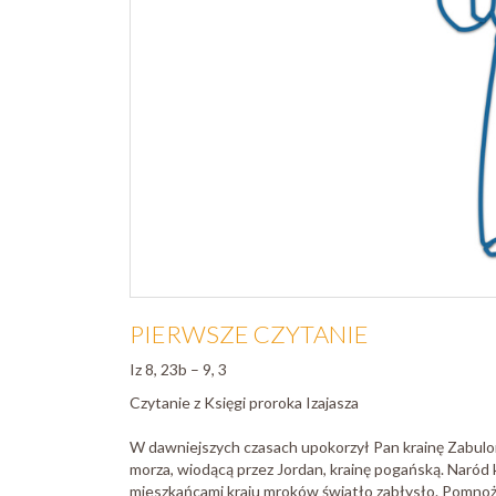
PIERWSZE CZYTANIE
Iz 8, 23b – 9, 3
Czytanie z Księgi proroka Izajasza
W dawniejszych czasach upokorzył Pan krainę Zabulona
morza, wiodącą przez Jordan, krainę pogańską. Naród 
mieszkańcami kraju mroków światło zabłysło. Pomnoży