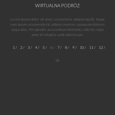
WIRTUALNA PODRÓŻ
Lorem ipsum dolor sit amet, consectetur adipisicing elit. Saepe
nam ipsum assumenda hic adipisci maiores, quisquam dolores
sequi alias. Perspiciatis accusantium distinctio, odio hic culpa
amet id voluptas unde laboriosam.
1
2
3
4
5
6
7
8
9
10
11
12
dd