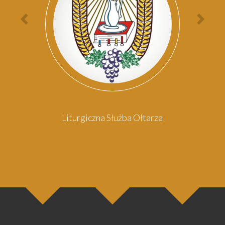
Poprzednia
Nas
osoba
oso
Liturgiczna Służba Ołtarza