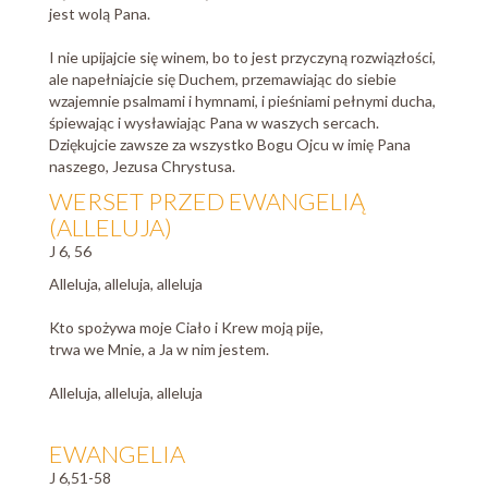
jest wolą Pana.
I nie upijajcie się winem, bo to jest przyczyną rozwiązłości,
ale napełniajcie się Duchem, przemawiając do siebie
wzajemnie psalmami i hymnami, i pieśniami pełnymi ducha,
śpiewając i wysławiając Pana w waszych sercach.
Dziękujcie zawsze za wszystko Bogu Ojcu w imię Pana
naszego, Jezusa Chrystusa.
WERSET PRZED EWANGELIĄ
(ALLELUJA)
J 6, 56
Alleluja, alleluja, alleluja
Kto spożywa moje Ciało i Krew moją pije,
trwa we Mnie, a Ja w nim jestem.
Alleluja, alleluja, alleluja
EWANGELIA
J 6,51-58