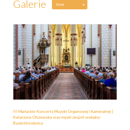
Galerie
Toggle Dropdown
Inne
III Mariackie Koncerty Muzyki Organowej i Kameralnej |
Katarzyna Olszewska oraz męski zespół wokalny
Byzantinoslavica