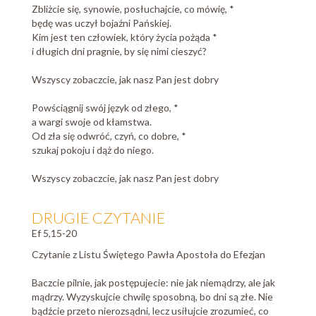
Zbliżcie się, synowie, posłuchajcie, co mówię, *
będę was uczył bojaźni Pańskiej.
Kim jest ten człowiek, który życia pożąda *
i długich dni pragnie, by się nimi cieszyć?
Wszyscy zobaczcie, jak nasz Pan jest dobry
Powściągnij swój język od złego, *
a wargi swoje od kłamstwa.
Od zła się odwróć, czyń, co dobre, *
szukaj pokoju i dąż do niego.
Wszyscy zobaczcie, jak nasz Pan jest dobry
DRUGIE CZYTANIE
Ef 5,15-20
Czytanie z Listu Świętego Pawła Apostoła do Efezjan
Baczcie pilnie, jak postępujecie: nie jak niemądrzy, ale jak
mądrzy. Wyzyskujcie chwilę sposobną, bo dni są złe. Nie
bądźcie przeto nierozsądni, lecz usiłujcie zrozumieć, co