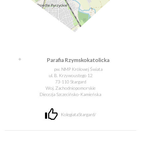
Leaflet
| ©
OpenStreetMap
contributors
Parafia Rzymskokatolicka
pw. NMP Królowej Świata
ul. B. Krzywoustego 12
73-110 Stargard
Woj. Zachodniopomorskie
Diecezja Szczecińsko-Kamieńska
KolegiataStargard/