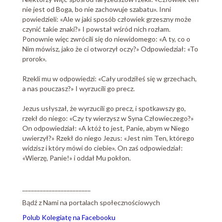
nie jest od Boga, bo nie zachowuje szabatu». Inni
powiedzieli: «Ale w jaki sposób człowiek grzeszny może
czynić takie znaki?» I powstał wśród nich rozłam.
Ponownie więc zwrócili się do niewidomego: «A ty, co o
Nim mówisz, jako że ci otworzył oczy?» Odpowiedział: «To
prorok».
Rzekli mu w odpowiedzi: «Cały urodziłeś się w grzechach,
a nas pouczasz?» I wyrzucili go precz.
Jezus usłyszał, że wyrzucili go precz, i spotkawszy go,
rzekł do niego: «Czy ty wierzysz w Syna Człowieczego?»
On odpowiedział: «A któż to jest, Panie, abym w Niego
uwierzył?» Rzekł do niego Jezus: «Jest nim Ten, którego
widzisz i który mówi do ciebie». On zaś odpowiedział:
«Wierzę, Panie!» i oddał Mu pokłon.
_______________________
Bądź z Nami na portalach społecznościowych
Polub Kolegiatę na Facebooku