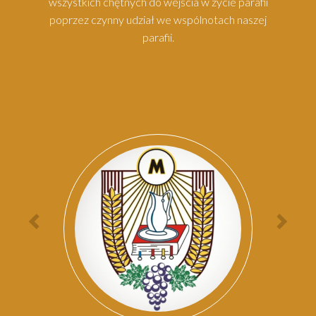
wszystkich chętnych do wejścia w życie parafii
poprzez czynny udział we wspólnotach naszej
parafii.
Par
Poprzednia
Nas
osoba
oso