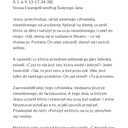
9, 1. 6-9. 13-17. 34-38]
Słowa Ewangelii według Świętego Jana
Jezus, przechodząc, ujrzał pewnego człowieka,
niewidomego od urodzenia. Splunął na ziemię, uczynił
błoto ze śliny i nałożył je na oczy niewidomego, i rzekł do
niego: «Idź, obmyj się w sadzawce Siloam» – co się
tłumaczy: Posłany. On więc odszedł, obmył się i wrócił,
widząc.
A sąsiedzi i ci, którzy przedtem widywali go jako żebraka,
mówili: «Czyż to nie jest ten, który siedzi i żebrze?» Jedni
twierdzili: «Tak, to jest ten», a inni przeczyli: «Nie, jest
tylko do tamtego podobny». On zaś mówił: «To ja jestem».
Zaprowadzili więc tego człowieka, niedawno jeszcze
niewidomego, do faryzeuszów. A tego dnia, w którym
Jezus uczynił błoto i otworzył mu oczy, był szabat. I znów
faryzeusze pytali go o to, w jaki sposób przejrzał.
Powiedział do nich: «Położył mi błoto na oczy, obmyłem
się i widzę».
Niektórzy więc spośród faryzeuszów rzekli: «Człowiek ten