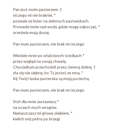
Pan jest moim pasterzem, †
niczego mi nie braknie, *
pozwala mi leżeć na zielonych pastwiskach.
Prowadzi mnie nad wody, gdzie mogę odpocząć, *
orzeźwia moją duszę.
Pan mym pasterzem, nie brak mi niczego
Wiedzie mnie po właściwych ścieżkach *
przez wzgląd na swoją chwałę.
Chociażbym przechodził przez ciemną dolinę, †
zła się nie ulęknę, bo Ty jesteś ze mną. *
Kij Twój i laska pasterska są moją pociechą.
Pan mym pasterzem, nie brak mi niczego
Stół dla mnie zastawiasz *
na oczach mych wrogów.
Namaszczasz mi głowę olejkiem, *
kielich mój pełny po brzegi.