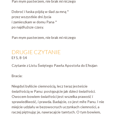
Pan mym pasterzem, nie brak mi niczego
Dobroć i łaska pójdą w ślad za mną *
przez wszystkie dni życia
i zamieszkam w domu Pana *
po najdłuższe czasy.
Pan mym pasterzem, nie brak mi niczego
DRUGIE CZYTANIE
Ef 5, 8-14
Czytanie z Listu Świętego Pawła Apostoła do Efezjan
Bracia:
Niegdyś byliście ciemnością, lecz teraz jesteście
światłością w Panu: postępujcie jak dzieci światłości.
Owocem bowiem światłości jest wszelka prawość i
sprawiedliwość, i prawda. Badajcie, co jest miłe Panu. I nie
miejcie udziału w bezowocnych uczynkach ciemności, a
raczej piętnując je, nawracajcie tamtych. O tym bowiem,