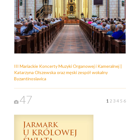
III Mariackie Koncerty Muzyki Organowej i Kameralnej |
Katarzyna Olszewska oraz męski zespół wokalny
Byzantinoslavica
47
1
2
3
4
5
6