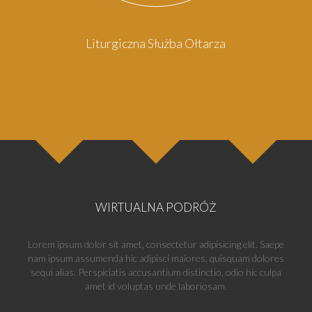
Liturgiczna Służba Ołtarza
WIRTUALNA PODRÓŻ
Lorem ipsum dolor sit amet, consectetur adipisicing elit. Saepe
nam ipsum assumenda hic adipisci maiores, quisquam dolores
sequi alias. Perspiciatis accusantium distinctio, odio hic culpa
amet id voluptas unde laboriosam.