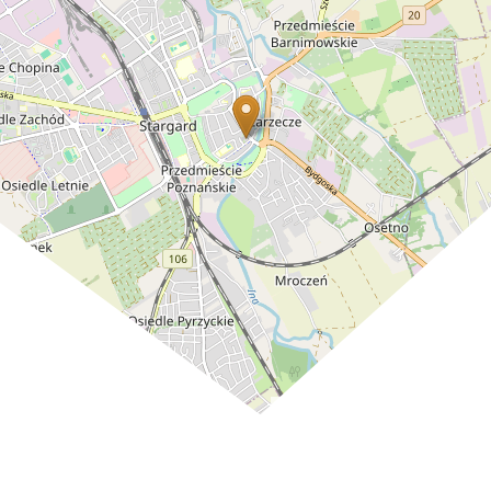
Leaflet
| ©
OpenStreetMap
contributors