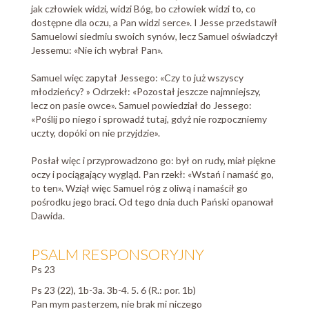
jak człowiek widzi, widzi Bóg, bo człowiek widzi to, co
dostępne dla oczu, a Pan widzi serce». I Jesse przedstawił
Samuelowi siedmiu swoich synów, lecz Samuel oświadczył
Jessemu: «Nie ich wybrał Pan».
Samuel więc zapytał Jessego: «Czy to już wszyscy
młodzieńcy? » Odrzekł: «Pozostał jeszcze najmniejszy,
lecz on pasie owce». Samuel powiedział do Jessego:
«Poślij po niego i sprowadź tutaj, gdyż nie rozpoczniemy
uczty, dopóki on nie przyjdzie».
Posłał więc i przyprowadzono go: był on rudy, miał piękne
oczy i pociągający wygląd. Pan rzekł: «Wstań i namaść go,
to ten». Wziął więc Samuel róg z oliwą i namaścił go
pośrodku jego braci. Od tego dnia duch Pański opanował
Dawida.
PSALM RESPONSORYJNY
Ps 23
Ps 23 (22), 1b-3a. 3b-4. 5. 6 (R.: por. 1b)
Pan mym pasterzem, nie brak mi niczego