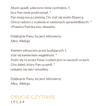
Abym upadł, uderzono mnie i pchnięto, †
lecz Pan mnie podtrzymał. *
Pan moją mocą i pieśnią, On stał się moim Zbawcą.
Głosy radości z ocalenia w namiotach sprawiedliwych: *
«Prawica Pańska moc okazała».
Dziękujcie Panu, bo jest miłosierny
Albo: Alleluja
Kamień odrzucony przez budujących †
stał się kamieniem węgielnym. *
Stało się to przez Pana i cudem jest w naszych oczach.
Oto dzień, który Pan uczynił, *
radujmy się nim i weselmy.
Dziękujcie Panu, bo jest miłosierny
Albo: Alleluja
DRUGIE CZYTANIE
1 P 1, 3-9