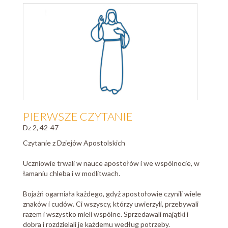
PIERWSZE CZYTANIE
Dz 2, 42-47
Czytanie z Dziejów Apostolskich
Uczniowie trwali w nauce apostołów i we wspólnocie, w
łamaniu chleba i w modlitwach.
Bojaźń ogarniała każdego, gdyż apostołowie czynili wiele
znaków i cudów. Ci wszyscy, którzy uwierzyli, przebywali
razem i wszystko mieli wspólne. Sprzedawali majątki i
dobra i rozdzielali je każdemu według potrzeby.