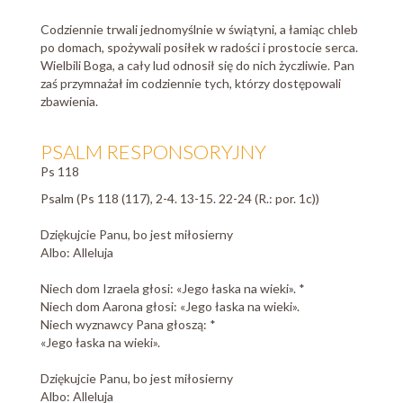
Codziennie trwali jednomyślnie w świątyni, a łamiąc chleb
po domach, spożywali posiłek w radości i prostocie serca.
Wielbili Boga, a cały lud odnosił się do nich życzliwie. Pan
zaś przymnażał im codziennie tych, którzy dostępowali
zbawienia.
PSALM RESPONSORYJNY
Ps 118
Psalm (Ps 118 (117), 2-4. 13-15. 22-24 (R.: por. 1c))
Dziękujcie Panu, bo jest miłosierny
Albo: Alleluja
Niech dom Izraela głosi: «Jego łaska na wieki». *
Niech dom Aarona głosi: «Jego łaska na wieki».
Niech wyznawcy Pana głoszą: *
«Jego łaska na wieki».
Dziękujcie Panu, bo jest miłosierny
Albo: Alleluja