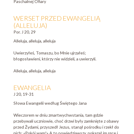
Paschalnej Ofiary
WERSET PRZED EWANGELIĄ
(ALLELUJA)
Por. J 20, 29
Alleluja, alleluja, alleluja
Uwierzyłeś, Tomaszu, bo Mnie ujrzałeś;
błogosławieni, którzy nie widzieli, a uwierzyli.
Alleluja, alleluja, alleluja
EWANGELIA
J 20, 19-31
Słowa Ewangelii według Świętego Jana
Wieczorem w dniu zmartwychwstania, tam gdzie
przebywali uczniowie, choć drzwi były zamknięte z obawy
przed Żydami, przyszedł Jezus, stanął pośrodku i rzekł do
nich: «Pokój wam!» A to powiedziawszy, pokazał im ręce i