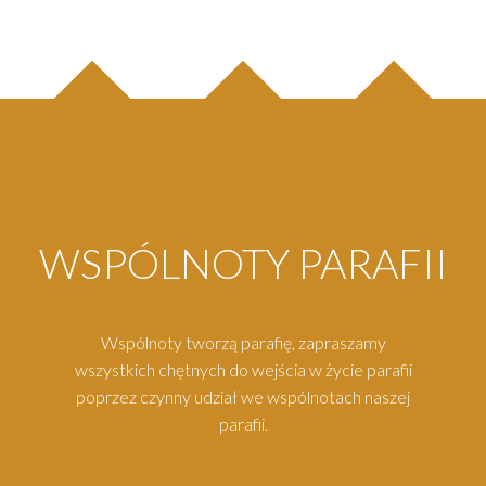
WSPÓLNOTY PARAFII
Wspólnoty tworzą parafię, zapraszamy
wszystkich chętnych do wejścia w życie parafii
poprzez czynny udział we wspólnotach naszej
parafii.