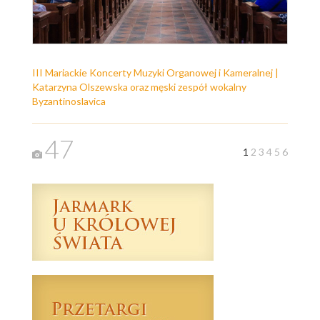
III Mariackie Koncerty Muzyki Organowej i Kameralnej |
Katarzyna Olszewska oraz męski zespół wokalny
Byzantinoslavica
47
1
2
3
4
5
6