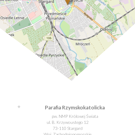
Leaflet
| ©
OpenStreetMap
contributors
Parafia Rzymskokatolicka
pw. NMP Królowej Świata
ul. B. Krzywoustego 12
73-110 Stargard
Woj. Zachodniopomorskie