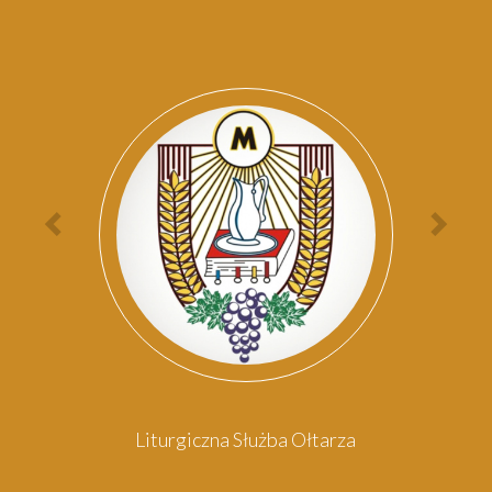
Par
Poprzednia
Nas
osoba
oso
Liturgiczna Służba Ołtarza