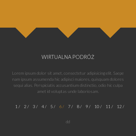
WIRTUALNA PODRÓŻ
Lorem ipsum dolor sit amet, consectetur adipisicing elit. Saepe
nam ipsum assumenda hic adipisci maiores, quisquam dolores
sequi alias. Perspiciatis accusantium distinctio, odio hic culpa
amet id voluptas unde laboriosam.
1
2
3
4
5
6
7
8
9
10
11
12
dd