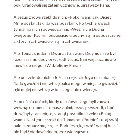
bok. Uradowali się zatem uczniowie, ujrzawszy Pana.
A Jezus znowu rzekł do nich: «Pokój wam! Jak Ojciec
Mnie posłał, tak i Ja was posyłam». Po tych słowach
tchnął na nich i powiedział im: «Weźmijcie Ducha
Świętego! Którym odpuścicie grzechy, są im odpuszczone,
a którym zatrzymacie, są im zatrzymane».
Ale Tomasz, jeden z Dwunastu, zwany Didymos, nie był
razem z nimi, kiedy przyszedł Jezus. Inni więc uczniowie
mówili do niego: «Widzieliśmy Pana!»
Ale on rzekł do nich: «Jeżeli na rękach Jego nie zobaczę
śladu gwoździ i nie włożę palca mego w miejsce gwoździ, i
ręki mojej nie włożę w bok Jego, nie uwierzę».
A po ośmiu dniach, kiedy uczniowie Jego byli znowu
wewnątrz domu i Tomasz z nimi, Jezus przyszedł, choć
drzwi były zamknięte, stanął pośrodku i rzekł: «Pokój
wam!» Następnie rzekł do Tomasza: «Podnieś tutaj swój
palec i zobacz moje ręce. Podnieś rękę i włóż w mój bok, i
nie bądź niedowiarkiem, lecz wierzącym».