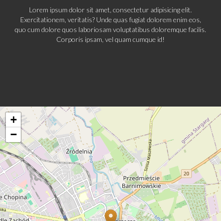
Lorem ipsum dolor sit amet, consectetur adipisicing elit.
Exercitationem, veritatis? Unde quas fugiat dolorem enim eos,
quo cum dolore quos laboriosam voluptatibus doloremque facilis.
Corporis ipsam, vel quam cumque id!
+
−