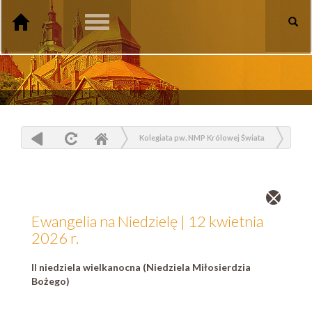
Toggle
navigation
Kolegiata pw. NMP Królowej Świata
Czytelnia
Ewangelia na Niedzielę | 12 kwietnia 2026 r.
Zamknij
wpis
Ewangelia na Niedzielę | 12 kwietnia
2026 r.
II niedziela wielkanocna (Niedziela Miłosierdzia
Bożego)