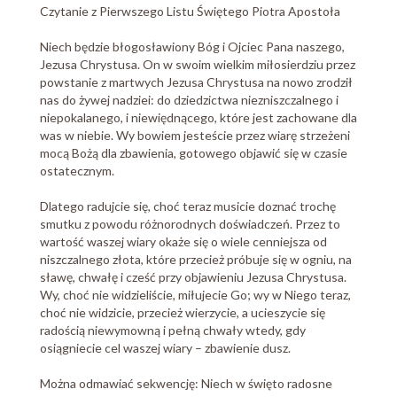
Czytanie z Pierwszego Listu Świętego Piotra Apostoła
Niech będzie błogosławiony Bóg i Ojciec Pana naszego,
Jezusa Chrystusa. On w swoim wielkim miłosierdziu przez
powstanie z martwych Jezusa Chrystusa na nowo zrodził
nas do żywej nadziei: do dziedzictwa niezniszczalnego i
niepokalanego, i niewiędnącego, które jest zachowane dla
was w niebie. Wy bowiem jesteście przez wiarę strzeżeni
mocą Bożą dla zbawienia, gotowego objawić się w czasie
ostatecznym.
Dlatego radujcie się, choć teraz musicie doznać trochę
smutku z powodu różnorodnych doświadczeń. Przez to
wartość waszej wiary okaże się o wiele cenniejsza od
niszczalnego złota, które przecież próbuje się w ogniu, na
sławę, chwałę i cześć przy objawieniu Jezusa Chrystusa.
Wy, choć nie widzieliście, miłujecie Go; wy w Niego teraz,
choć nie widzicie, przecież wierzycie, a ucieszycie się
radością niewymowną i pełną chwały wtedy, gdy
osiągniecie cel waszej wiary – zbawienie dusz.
Można odmawiać sekwencję: Niech w święto radosne