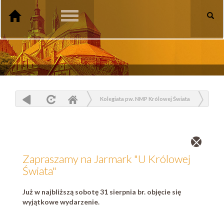
Toggle
navigation
Kolegiata pw. NMP Królowej Świata
Aktualności
Zapraszamy na Jarmark "U Królowej Świata"
Zamknij
wpis
Zapraszamy na Jarmark "U Królowej
Świata"
Już w najbliższą sobotę 31 sierpnia br. objęcie się
wyjątkowe wydarzenie.