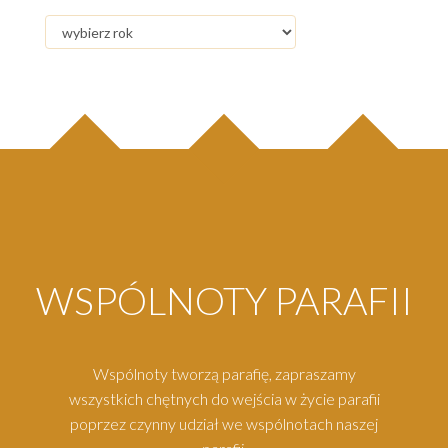
WSPÓLNOTY PARAFII
Wspólnoty tworzą parafię, zapraszamy
wszystkich chętnych do wejścia w życie parafii
poprzez czynny udział we wspólnotach naszej