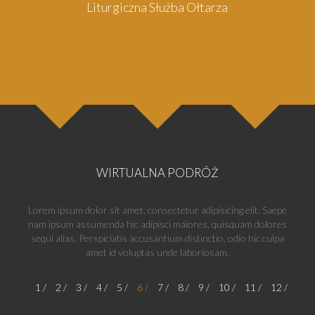
Liturgiczna Służba Ołtarza
WIRTUALNA PODRÓŻ
Lorem ipsum dolor sit amet, consectetur adipisicing elit. Saepe
nam ipsum assumenda hic adipisci maiores, quisquam dolores
sequi alias. Perspiciatis accusantium distinctio, odio hic culpa
amet id voluptas unde laboriosam.
1
2
3
4
5
6
7
8
9
10
11
12