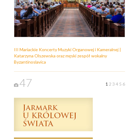
III Mariackie Koncerty Muzyki Organowej i Kameralnej |
Katarzyna Olszewska oraz męski zespół wokalny
Byzantinoslavica
47
1
2
3
4
5
6