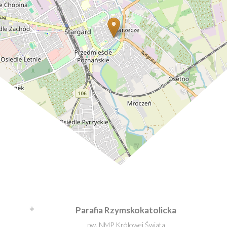
Leaflet
| ©
OpenStreetMap
contributors
Parafia Rzymskokatolicka
pw. NMP Królowej Świata