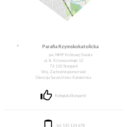
Leaflet
| ©
OpenStreetMap
contributors
Parafia Rzymskokatolicka
pw. NMP Królowej Świata
ul. B. Krzywoustego 12
73-110 Stargard
Woj. Zachodniopomorskie
Diecezja Szczecińsko-Kamieńska
KolegiataStargard/
tel. 535 124 678