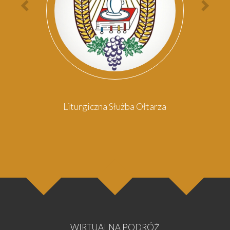
Poprzednia
Nas
osoba
oso
Liturgiczna Służba Ołtarza
WIRTUALNA PODRÓŻ