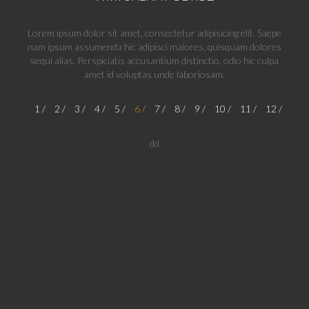
Lorem ipsum dolor sit amet, consectetur adipisicing elit. Saepe
nam ipsum assumenda hic adipisci maiores, quisquam dolores
sequi alias. Perspiciatis accusantium distinctio, odio hic culpa
amet id voluptas unde laboriosam.
1
2
3
4
5
6
7
8
9
10
11
12
dd