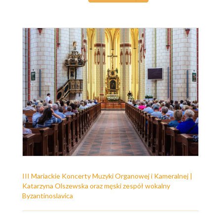
III Mariackie Koncerty Muzyki Organowej i Kameralnej |
Katarzyna Olszewska oraz męski zespół wokalny
Byzantinoslavica