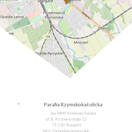
Leaflet
| ©
OpenStreetMap
contributors
Parafia Rzymskokatolicka
pw. NMP Królowej Świata
ul. B. Krzywoustego 12
73-110 Stargard
Woj. Zachodniopomorskie