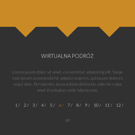
WIRTUALNA PODRÓŻ
Lorem ipsum dolor sit amet, consectetur adipisicing elit. Saepe
nam ipsum assumenda hic adipisci maiores, quisquam dolores
sequi alias. Perspiciatis accusantium distinctio, odio hic culpa
amet id voluptas unde laboriosam.
1
2
3
4
5
6
7
8
9
10
11
12
dd