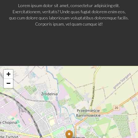
Lorem ipsum dolor sit amet, consectetur adipisicing elit.
Exercitationem, veritatis? Unde quas fugiat dolorem enim eos,
quo cum dolore quos laboriosam voluptatibus doloremque facilis.
Corporis ipsam, vel quam cumque id!
+
−