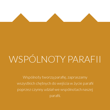
WSPÓLNOTY PARAFII
Wspólnoty tworzą parafię, zapraszamy
wszystkich chętnych do wejścia w życie parafii
poprzez czynny udział we wspólnotach naszej
parafii.