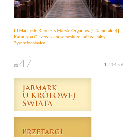
III Mariackie Koncerty Muzyki Organowej i Kameralnej |
Katarzyna Olszewska oraz męski zespół wokalny
Byzantinoslavica
47
1
2
3
4
5
6