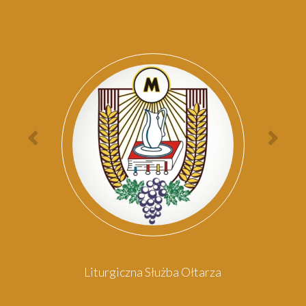
Par
Poprzednia
Nas
osoba
oso
Liturgiczna Służba Ołtarza