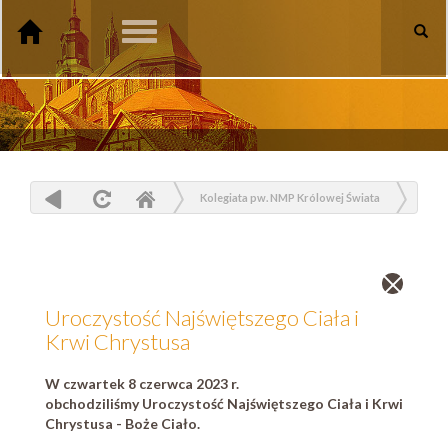
Toggle
navigation
Kolegiata pw. NMP Królowej Świata
Aktualności
Uroczystość Najświętszego Ciała i Krwi Chrystusa
Zamknij
wpis
Uroczystość Najświętszego Ciała i
Krwi Chrystusa
W czwartek 8 czerwca 2023 r.
obchodziliśmy Uroczystość Najświętszego Ciała i Krwi
Chrystusa - Boże Ciało.