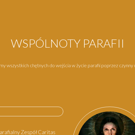
WSPÓLNOTY PARAFII
y wszystkich chętnych do wejścia w życie parafii poprzez czynny u
arafialny Zespół Caritas