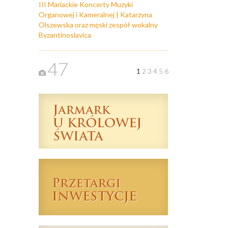
III Mariackie Koncerty Muzyki
Organowej i Kameralnej | Katarzyna
Olszewska oraz męski zespół wokalny
Byzantinoslavica
47
1
2
3
4
5
6