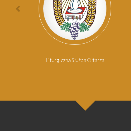
Poprzednia
osoba
omowy
Liturgiczna Służba Ołtarza