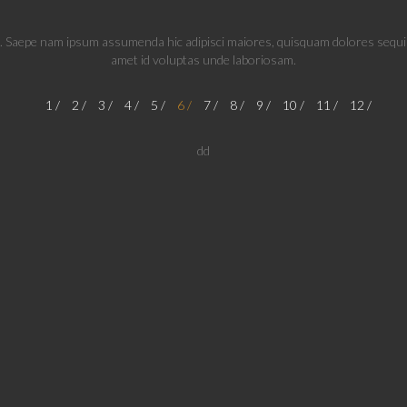
t. Saepe nam ipsum assumenda hic adipisci maiores, quisquam dolores sequi al
amet id voluptas unde laboriosam.
1
2
3
4
5
6
7
8
9
10
11
12
dd