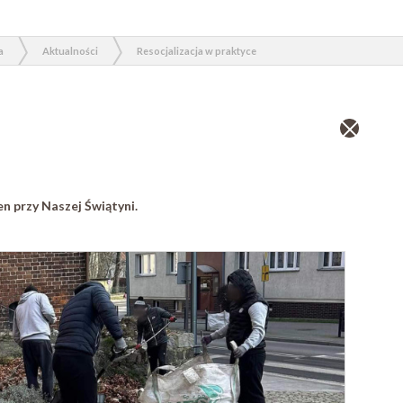
a
Aktualności
Resocjalizacja w praktyce
Zamknij
wpis
n przy Naszej Świątyni.