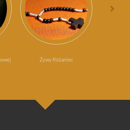
Nast
osob
rowej
Żywy Różaniec
Kośc