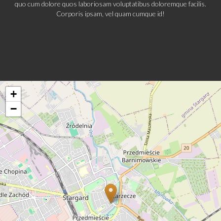
quo cum dolore quos laboriosam voluptatibus doloremque facilis.
Corporis ipsam, vel quam cumque id!
+
−