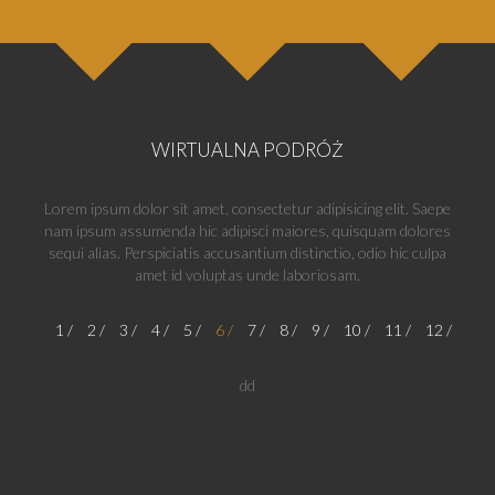
WIRTUALNA PODRÓŻ
Lorem ipsum dolor sit amet, consectetur adipisicing elit. Saepe
nam ipsum assumenda hic adipisci maiores, quisquam dolores
sequi alias. Perspiciatis accusantium distinctio, odio hic culpa
amet id voluptas unde laboriosam.
1
2
3
4
5
6
7
8
9
10
11
12
dd