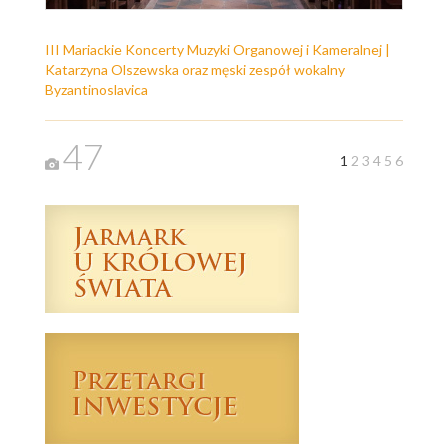
III Mariackie Koncerty Muzyki Organowej i Kameralnej |
Katarzyna Olszewska oraz męski zespół wokalny
Byzantinoslavica
47
1
2
3
4
5
6