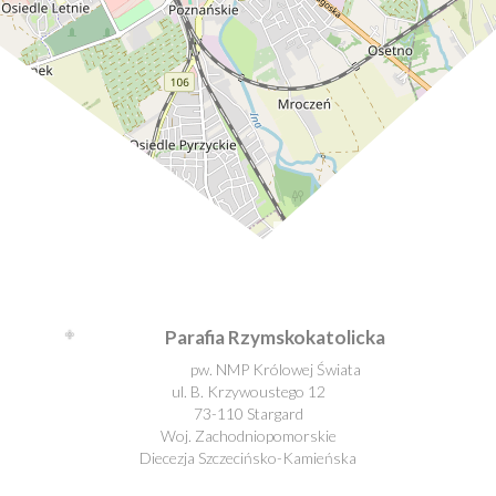
Leaflet
| ©
OpenStreetMap
contributors
Parafia Rzymskokatolicka
pw. NMP Królowej Świata
ul. B. Krzywoustego 12
73-110 Stargard
Woj. Zachodniopomorskie
Diecezja Szczecińsko-Kamieńska