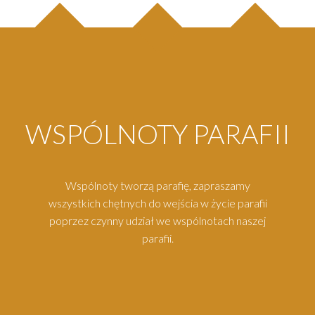
WSPÓLNOTY PARAFII
Wspólnoty tworzą parafię, zapraszamy
wszystkich chętnych do wejścia w życie parafii
poprzez czynny udział we wspólnotach naszej
parafii.