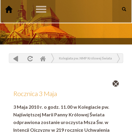
Toggle
navigation
Kolegiata pw. NMP Królowej Świata
Aktualności
Rocznica 3 Maja
Zamknij
wpis
Rocznica 3 Maja
3 Maja 2010 r. o godz. 11.00 w Kolegiacie pw.
Najświętszej Marii Panny Królowej Świata
odprawiona zostanie uroczysta Msza Św. w
Intencji Ojczyzny w 219 rocznicę Uchwalenia