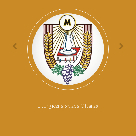
Par
Poprzednia
Nas
osoba
oso
Liturgiczna Służba Ołtarza