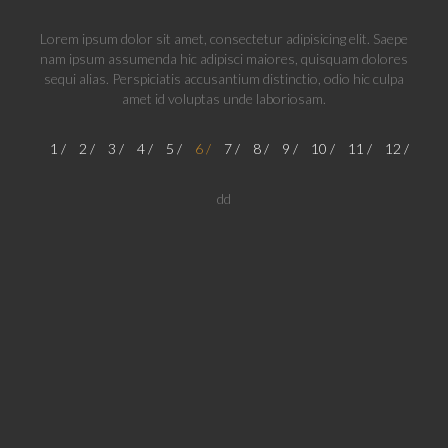
Lorem ipsum dolor sit amet, consectetur adipisicing elit. Saepe
nam ipsum assumenda hic adipisci maiores, quisquam dolores
sequi alias. Perspiciatis accusantium distinctio, odio hic culpa
amet id voluptas unde laboriosam.
1
2
3
4
5
6
7
8
9
10
11
12
dd