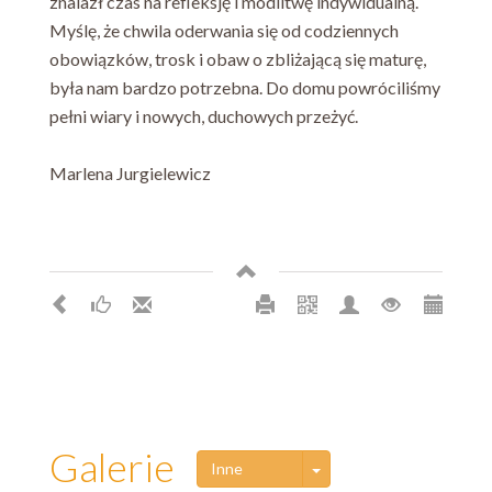
znalazł czas na refleksję i modlitwę indywidualną.
Myślę, że chwila oderwania się od codziennych
obowiązków, trosk i obaw o zbliżającą się maturę,
była nam bardzo potrzebna. Do domu powróciliśmy
pełni wiary i nowych, duchowych przeżyć.
Marlena Jurgielewicz
Galerie
Toggle Dropdown
Inne