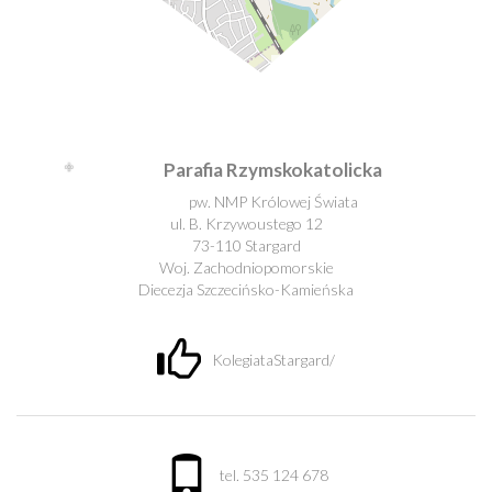
Leaflet
| ©
OpenStreetMap
contributors
Parafia Rzymskokatolicka
pw. NMP Królowej Świata
ul. B. Krzywoustego 12
73-110 Stargard
Woj. Zachodniopomorskie
Diecezja Szczecińsko-Kamieńska
KolegiataStargard/
tel. 535 124 678