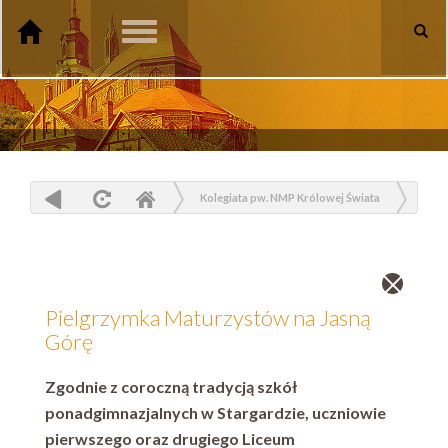
Toggle
navigation
Kolegiata pw. NMP Królowej Świata
Aktualności
Pielgrzymka Maturzystów na Jasną Górę
Zamknij
wpis
Pielgrzymka Maturzystów na Jasną
Górę
Zgodnie z coroczną tradycją szkół
ponadgimnazjalnych w Stargardzie, uczniowie
pierwszego oraz drugiego Liceum