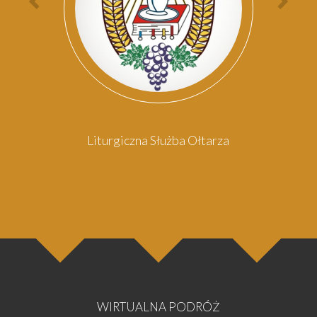
Poprzednia
Nas
osoba
oso
Liturgiczna Służba Ołtarza
WIRTUALNA PODRÓŻ