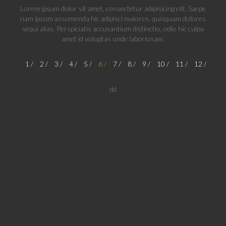
Lorem ipsum dolor sit amet, consectetur adipisicing elit. Saepe
nam ipsum assumenda hic adipisci maiores, quisquam dolores
sequi alias. Perspiciatis accusantium distinctio, odio hic culpa
amet id voluptas unde laboriosam.
1
2
3
4
5
6
7
8
9
10
11
12
dd