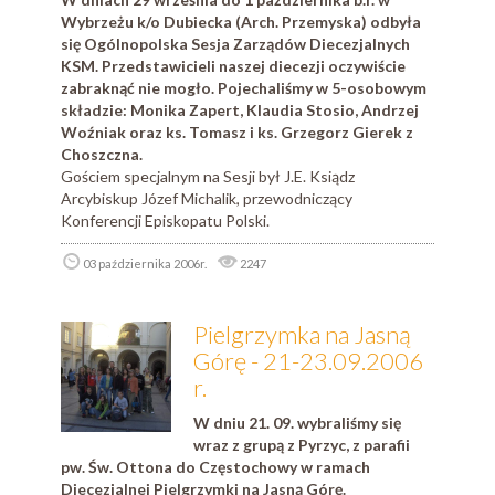
Wybrzeżu k/o Dubiecka (Arch. Przemyska) odbyła
się Ogólnopolska Sesja Zarządów Diecezjalnych
KSM. Przedstawicieli naszej diecezji oczywiście
zabraknąć nie mogło. Pojechaliśmy w 5-osobowym
składzie: Monika Zapert, Klaudia Stosio, Andrzej
Woźniak oraz ks. Tomasz i ks. Grzegorz Gierek z
Choszczna.
Gościem specjalnym na Sesji był J.E. Ksiądz
Arcybiskup Józef Michalik, przewodniczący
Konferencji Episkopatu Polski.
03 października 2006r.
2247
Pielgrzymka na Jasną
Górę - 21-23.09.2006
r.
W dniu 21. 09. wybraliśmy się
wraz z grupą z Pyrzyc, z parafii
pw. Św. Ottona do Częstochowy w ramach
Diecezjalnej Pielgrzymki na Jasną Górę.