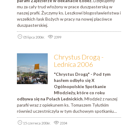
parafii Zajezierze w dekanacie Łobez.
Dziękujemy
mu za cały trud włożony w prace duszpasterską w
naszej prafii. Życzymy ks. Leszkowi blogosławieństwa i
wszelkich łask Bożych w pracy na nowej placówce
duszpasterskiej.
05 lipca 2006r.
2399
Chrystus Drogą -
Lednica 2006
"Chrystus Drogą" - Pod tym
hasłem odbyło się X
Ogólnopolskie Spotkanie
Młodzieży, które co roku
odbywa się na Polach Lednickich.
Młodzież z naszej
parafii wraz z opiekunem ks. Tomaszem Tylutkim
również uczestniczyła w tym duchowym spotkaniu…
15 czerwca 2006r.
2334