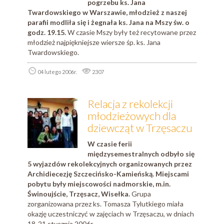
pogrzebu ks. Jana
Twardowskiego w Warszawie, młodzież z naszej
parafii modliła się i żegnała ks. Jana na Mszy św. o
godz. 19.15.
W czasie Mszy były też recytowane przez
młodzież najpiękniejsze wiersze śp. ks. Jana
Twardowskiego.
04 lutego 2006r.
2307
Relacja z rekolekcji
młodzieżowych dla
dziewcząt w Trzęsaczu
W czasie ferii
międzysemestralnych odbyło się
5 wyjazdów rekolekcyjnych organizowanych przez
Archidiecezję Szczecińsko-Kamieńską. Miejscami
pobytu były miejscowości nadmorskie, m.in.
Świnoujście, Trzęsacz, Wisełka.
Grupa
zorganizowana przez ks. Tomasza Tylutkiego miała
okazję uczestniczyć w zajęciach w Trzęsaczu, w dniach
18-21 stycznia 2006r.