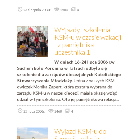
23 sierpnia 2006r.
2580
4
WYjazdy i szkolenia
KSM-u w czasie wakacji
- z pamiętnika
uczestnika 1
W dniach 16-24 lipca 2006 r.w
Suchem koło Poronina w Tatrach odbyło się
szkolenie dla zarządów diecezjalnych Katolickiego
Stowarzyszenia Młodzieży.
Jedna z naszych KSM-
owiczek Monika Zapert, która została wybrana do
zarządu KSM-u w naszej diecezji, maiała okazję wziąć
udział w tym szkoleniu. Oto jej pamiętnikowa relacja...
25 lipca 2006r.
2468
4
Wyjazd KSM-u do
Szwecji - relacja