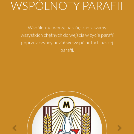
WSPÓLNOTY PARAFII
Wspólnoty tworzą parafię, zapraszamy
wszystkich chętnych do wejścia w życie parafii
poprzez czynny udział we wspólnotach naszej
parafii.
Par
Poprzednia
Nas