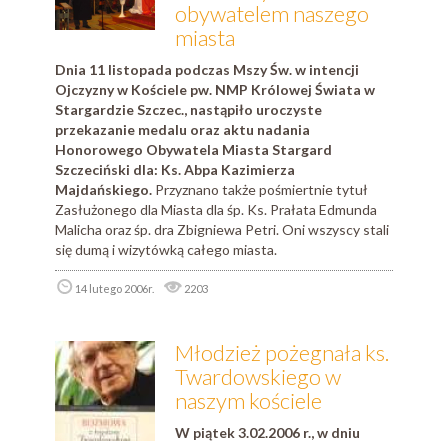
obywatelem naszego
miasta
Dnia 11 listopada podczas Mszy Św. w intencji
Ojczyzny w Kościele pw. NMP Królowej Świata w
Stargardzie Szczec., nastąpiło uroczyste
przekazanie medalu oraz aktu nadania
Honorowego Obywatela Miasta Stargard
Szczeciński dla: Ks. Abpa Kazimierza
Majdańskiego.
Przyznano także pośmiertnie tytuł
Zasłużonego dla Miasta dla śp. Ks. Prałata Edmunda
Malicha oraz śp. dra Zbigniewa Petri. Oni wszyscy stali
się dumą i wizytówką całego miasta.
14 lutego 2006r.
2203
Młodzież pożegnała ks.
Twardowskiego w
naszym kościele
W piątek 3.02.2006 r., w dniu