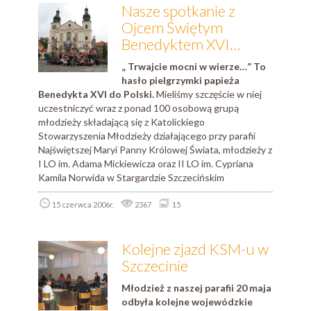
Nasze spotkanie z
Ojcem Świętym
Benedyktem XVI…
„ Trwajcie mocni w wierze…” To
hasło pielgrzymki papieża
Benedykta XVI do Polski.
Mieliśmy szczęście w niej
uczestniczyć wraz z ponad 100 osobową grupą
młodzieży składającą się z Katolickiego
Stowarzyszenia Młodzieży działającego przy parafii
Najświętszej Maryi Panny Królowej Świata, młodzieży z
I LO im. Adama Mickiewicza oraz II LO im. Cypriana
Kamila Norwida w Stargardzie Szczecińskim
15 czerwca 2006r.
2367
15
Kolejne zjazd KSM-u w
Szczecinie
Młodzież z naszej parafii 20 maja
odbyła kolejne wojewódzkie