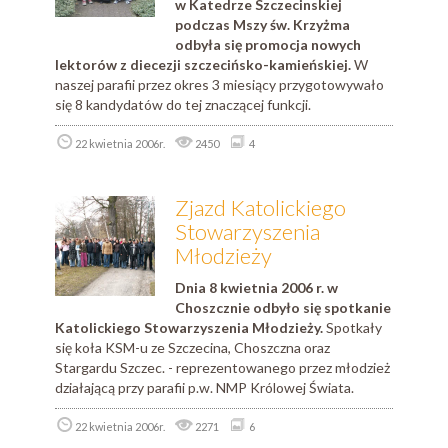
w Katedrze Szczecinskiej
podczas Mszy św. Krzyżma
odbyła się promocja nowych
lektorów z diecezji szczecińsko-kamieńskiej.
W
naszej parafii przez okres 3 miesiący przygotowywało
się 8 kandydatów do tej znaczącej funkcji.
22 kwietnia 2006r.
2450
4
Zjazd Katolickiego
Stowarzyszenia
Młodzieży
Dnia 8 kwietnia 2006 r. w
Choszcznie odbyło się spotkanie
Katolickiego Stowarzyszenia Młodzieży.
Spotkały
się koła KSM-u ze Szczecina, Choszczna oraz
Stargardu Szczec. - reprezentowanego przez młodzież
działającą przy parafii p.w. NMP Królowej Świata.
22 kwietnia 2006r.
2271
6