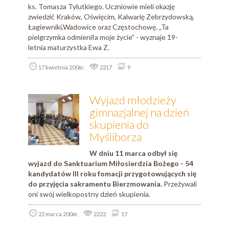
ks. Tomasza Tylutkiego. Uczniowie mieli okazję
zwiedzić Kraków, Oświęcim, Kalwarię Zebrzydowską,
Łagiewniki,Wadowice oraz Częstochowę. „Ta
pielgrzymka odmieniła moje życie” - wyznaje 19-
letnia maturzystka Ewa Z.
17 kwietnia 2006r.
2217
9
Wyjazd młodzieży
gimnazjalnej na dzień
skupienia do
Myśliborza
W dniu 11 marca odbył się
wyjazd do Sanktuarium Miłosierdzia Bożego - 54
kandydatów III roku fomacji przygotowujących się
do przyjęcia sakramentu Bierzmowania.
Przeżywali
oni swój wielkopostny dzień skupienia.
22 marca 2006r.
2222
17