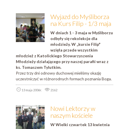
Wyjazd do Myśliborza
na Kurs Filip - 1/3 maja
W dniach 1 - 3 maja w Myśliborzu
odbyły się rekolekcje dla
młodzieży. W „kursie Filip"
wzięła przede wszystkim
młodzież z Katolickiego Stowarzyszenia
Młodzieży działającego przy naszej parafii wraz z
ks. Tomaszem Tylutkim.
Przez trzy dni odnowy duchowej mieliśmy okazję
uczestniczyć w różnorodnych formach poznania Boga.
13 maja 2006r.
2162
Nowi Lektorzy w
naszym kościele
W Wielki czwartek 13 kwietnia