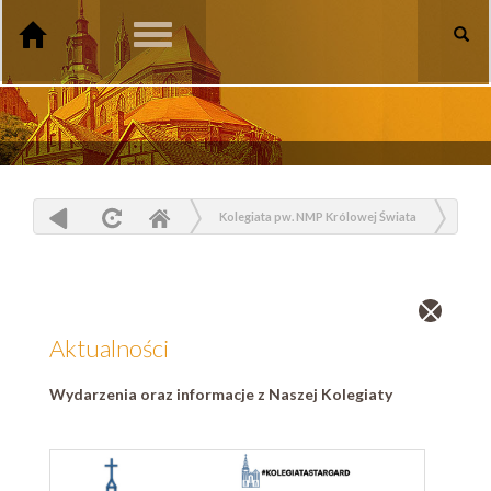
Toggle
navigation
Kolegiata pw. NMP Królowej Świata
Aktualności
Zamknij
wpis
Aktualności
Wydarzenia oraz informacje z Naszej Kolegiaty