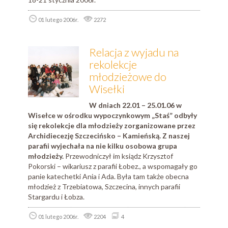
01 lutego 2006r.
2272
Relacja z wyjadu na
rekolekcje
młodzieżowe do
Wisełki
W dniach 22.01 – 25.01.06 w
Wisełce w ośrodku wypoczynkowym „Staś” odbyły
się rekolekcje dla młodzieży zorganizowane przez
Archidiecezję Szczecińsko – Kamieńską. Z naszej
parafii wyjechała na nie kilku osobowa grupa
młodzieży.
Przewodniczył im ksiądz Krzysztof
Pokorski – wikariusz z parafii Łobez., a wspomagały go
panie katechetki Ania i Ada. Była tam także obecna
młodzież z Trzebiatowa, Szczecina, innych parafii
Stargardu i Łobza.
01 lutego 2006r.
2204
4