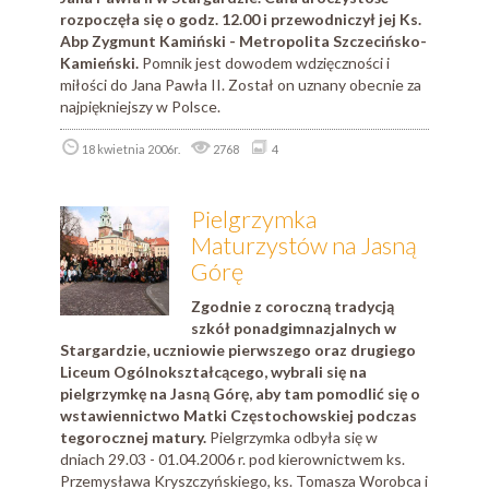
rozpoczęła się o godz. 12.00 i przewodniczył jej Ks.
Abp Zygmunt Kamiński - Metropolita Szczecińsko-
Kamieński.
Pomnik jest dowodem wdzięczności i
miłości do Jana Pawła II. Został on uznany obecnie za
najpiękniejszy w Polsce.
18 kwietnia 2006r.
2768
4
Pielgrzymka
Maturzystów na Jasną
Górę
Zgodnie z coroczną tradycją
szkół ponadgimnazjalnych w
Stargardzie, uczniowie pierwszego oraz drugiego
Liceum Ogólnokształcącego, wybrali się na
pielgrzymkę na Jasną Górę, aby tam pomodlić się o
wstawiennictwo Matki Częstochowskiej podczas
tegorocznej matury.
Pielgrzymka odbyła się w
dniach 29.03 - 01.04.2006 r. pod kierownictwem ks.
Przemysława Kryszczyńskiego, ks. Tomasza Worobca i