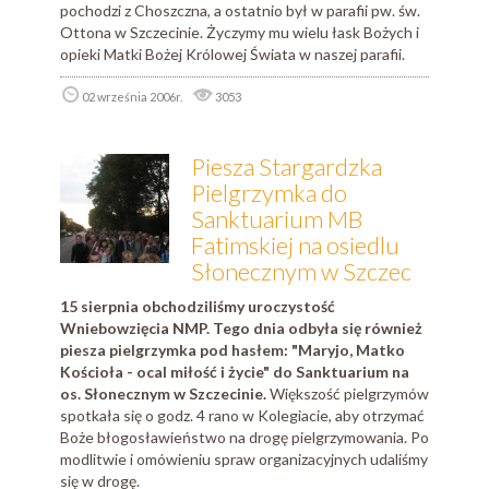
pochodzi z Choszczna, a ostatnio był w parafii pw. św.
Ottona w Szczecinie. Życzymy mu wielu łask Bożych i
opieki Matki Bożej Królowej Świata w naszej parafii.
02 września 2006r.
3053
Piesza Stargardzka
Pielgrzymka do
Sanktuarium MB
Fatimskiej na osiedlu
Słonecznym w Szczec
15 sierpnia obchodziliśmy uroczystość
Wniebowzięcia NMP. Tego dnia odbyła się również
piesza pielgrzymka pod hasłem: "Maryjo, Matko
Kościoła - ocal miłość i życie" do Sanktuarium na
os. Słonecznym w Szczecinie.
Większość pielgrzymów
spotkała się o godz. 4 rano w Kolegiacie, aby otrzymać
Boże błogosławieństwo na drogę pielgrzymowania. Po
modlitwie i omówieniu spraw organizacyjnych udaliśmy
się w drogę.