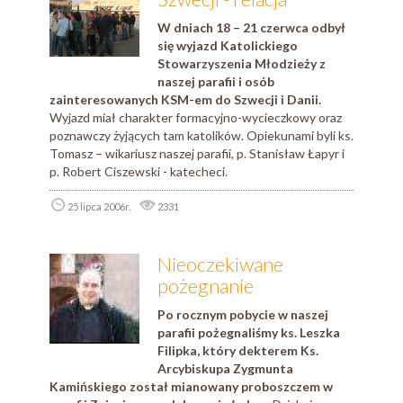
W dniach 18 – 21 czerwca odbył
się wyjazd Katolickiego
Stowarzyszenia Młodzieży z
naszej parafii i osób
zainteresowanych KSM-em do Szwecji i Danii.
Wyjazd miał charakter formacyjno-wycieczkowy oraz
poznawczy żyjących tam katolików. Opiekunami byli ks.
Tomasz – wikariusz naszej parafii, p. Stanisław Łapyr i
p. Robert Ciszewski - katecheci.
25 lipca 2006r.
2331
Nieoczekiwane
pożegnanie
Po rocznym pobycie w naszej
parafii pożegnaliśmy ks. Leszka
Filipka, który dekterem Ks.
Arcybiskupa Zygmunta
Kamińskiego został mianowany proboszczem w