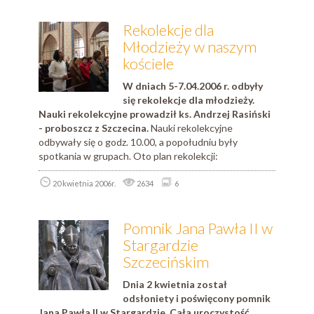
Rekolekcje dla
Młodzieży w naszym
kościele
W dniach 5-7.04.2006 r. odbyły
się rekolekcje dla młodzieży.
Nauki rekolekcyjne prowadził ks. Andrzej Rasiński
- proboszcz z Szczecina.
Nauki rekolekcyjne
odbywały się o godz. 10.00, a popołudniu były
spotkania w grupach. Oto plan rekolekcji:
20 kwietnia 2006r.
2634
6
Pomnik Jana Pawła II w
Stargardzie
Szczecińskim
Dnia 2 kwietnia został
odsłoniety i poświęcony pomnik
Jana Pawła II w Stargardzie. Cała uroczystość