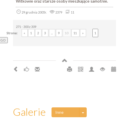
Witkowie oraz starsze osoby mieszkające samotnie.
29 grudnia 2005r.
2379
11
271 - 300 z 309
Strona:
«
1
2
3
...
9
10
11
»
Galerie
Toggle Dropdown
Inne