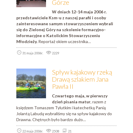
Górze
W dniach 12-14 maja 2006 r.
przedstawiciele Ksm-u z naszej parafii i osoby
zainteresowane samym stowarzyszeniem wybrali
się do Zielonej Góry na szkolenie formacyjno-
informacyjne o Katolickim Stowarzyszeniu
Młodzieży.
Reportaż okiem uczestnika…
31 maja 2006r.
2229
Spływ kajakowy rzeką
Drawą szlakiem Jana
Pawła II
Czwartego maja, w pierwszy
dzień pisania matur
, razem z
księdzem Tomaszem Tylutkim i katechetką Panią
Jolantą Labudą wybraliśmy się na spływ kajakowy do
Drawna. Chętnych było bardzo dużo…
22 maja 2006r.
2508
21