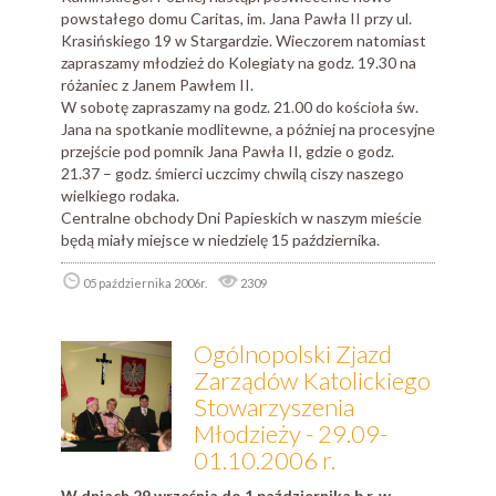
powstałego domu Caritas, im. Jana Pawła II przy ul.
Krasińskiego 19 w Stargardzie. Wieczorem natomiast
zapraszamy młodzież do Kolegiaty na godz. 19.30 na
różaniec z Janem Pawłem II.
W sobotę zapraszamy na godz. 21.00 do kościoła św.
Jana na spotkanie modlitewne, a później na procesyjne
przejście pod pomnik Jana Pawła II, gdzie o godz.
21.37 – godz. śmierci uczcimy chwilą ciszy naszego
wielkiego rodaka.
Centralne obchody Dni Papieskich w naszym mieście
będą miały miejsce w niedzielę 15 października.
05 października 2006r.
2309
Ogólnopolski Zjazd
Zarządów Katolickiego
Stowarzyszenia
Młodzieży - 29.09-
01.10.2006 r.
W dniach 29 września do 1 października b.r. w