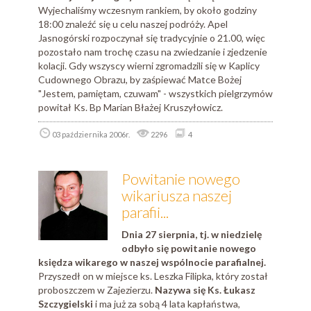
Wyjechaliśmy wczesnym rankiem, by około godziny
18:00 znaleźć się u celu naszej podróży. Apel
Jasnogórski rozpoczynał się tradycyjnie o 21.00, więc
pozostało nam trochę czasu na zwiedzanie i zjedzenie
kolacji. Gdy wszyscy wierni zgromadzili się w Kaplicy
Cudownego Obrazu, by zaśpiewać Matce Bożej
"Jestem, pamiętam, czuwam" - wszystkich pielgrzymów
powitał Ks. Bp Marian Błażej Kruszyłowicz.
03 października 2006r.
2296
4
Powitanie nowego
wikariusza naszej
parafii...
Dnia 27 sierpnia, tj. w niedzielę
odbyło się powitanie nowego
księdza wikarego w naszej wspólnocie parafialnej.
Przyszedł on w miejsce ks. Leszka Filipka, który został
proboszczem w Zajezierzu.
Nazywa się Ks. Łukasz
Szczygielski
i ma już za sobą 4 lata kapłaństwa,