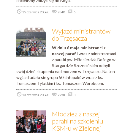
chcieliśmy zbliżyć się do Boga.
15 czerwca 2006r.
2340
5
Wyjazd ministrantów
do Trzęsacza
W dniu 6 maja ministranci z
naszej parafii
wraz z ministrantami
z parafii pw. Miłosierdzia Bożego w
Stargardzie Szczecińskim odbyli
swój dzień skupienia nad morzem w Trzęsaczu. Na ten
wyjazd udała sie grupa 50 chłopaków wraz z ks.
Tomaszem Tylutkim i ks. Tomaszem Worobcem.
13 czerwca 2006r.
2258
3
Młodzież z naszej
parafii na szkoleniu
KSM-u w Zielonej