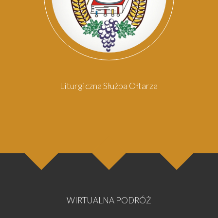
osoba
oso
Liturgiczna Służba Ołtarza
WIRTUALNA PODRÓŻ