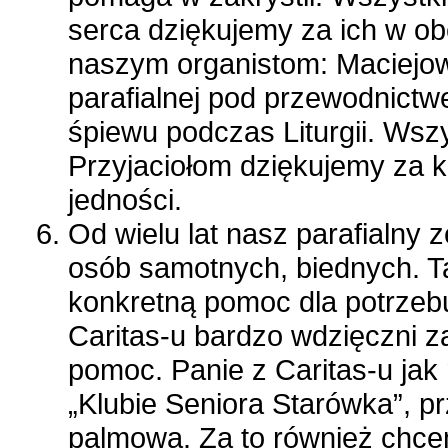
serca dziękujemy za ich w ob
naszym organistom: Maciejowi
parafialnej pod przewodnictw
śpiewu podczas Liturgii. Ws
Przyjaciołom dziękujemy za k
jedności.
Od wielu lat nasz parafialny 
osób samotnych, biednych. T
konkretną pomoc dla potrzeb
Caritas-u bardzo wdzięczni 
pomoc. Panie z Caritas-u ja
„Klubie Seniora Starówka”, p
palmową. Za to również chc