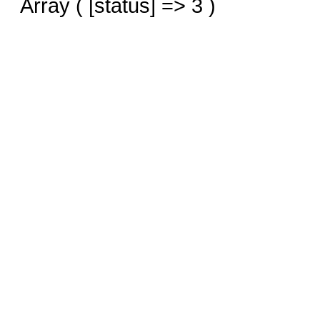
Array ( [status] => 3 )