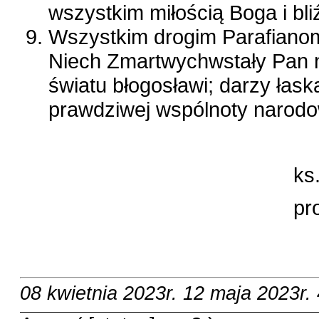
wszystkim miłością Boga i bli
Wszystkim drogim Parafianom
Niech Zmartwychwstały Pan n
światu błogosławi; darzy łas
prawdziwej wspólnoty narod
ks
pr
08 kwietnia 2023r.
12 maja 2023r.