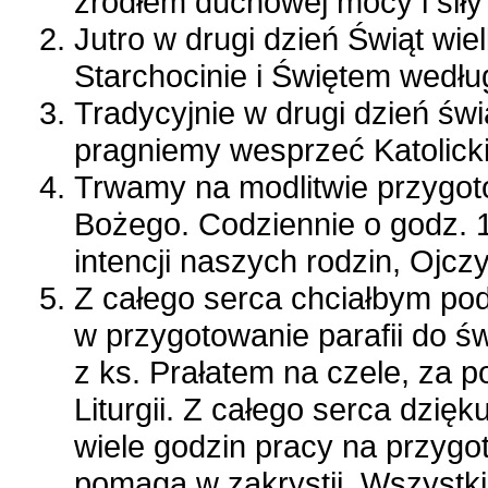
źródłem duchowej mocy i siły
Jutro w drugi dzień Świąt wi
Starchocinie i Świętem wedłu
Tradycyjnie w drugi dzień św
pragniemy wesprzeć Katolicki
Trwamy na modlitwie przygoto
Bożego. Codziennie o godz. 
intencji naszych rodzin, Ojczy
Z całego serca chciałbym p
w przygotowanie parafii do ś
z ks. Prałatem na czele, za p
Liturgii. Z całego serca dzię
wiele godzin pracy na przygot
pomaga w zakrystii. Wszystki