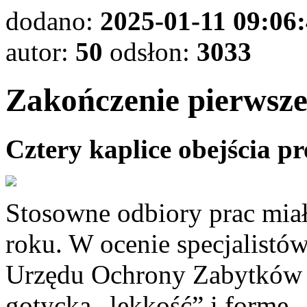
dodano:
2025-01-11 09:06
autor:
50
odsłon:
3033
Zakończenie pierwsze
Cztery kaplice obejścia p
Stosowne odbiory prac mia
roku. W ocenie specjalist
Urzędu Ochrony Zabytków w
gotycką „lekkość” i formę.