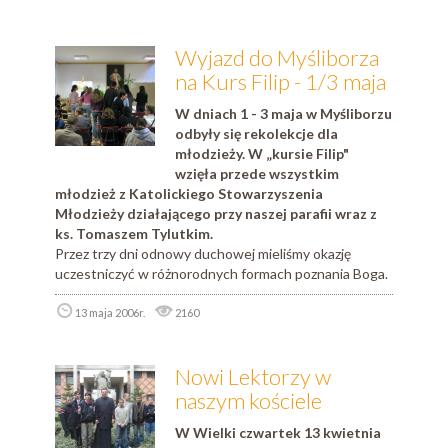
Wyjazd do Myśliborza
na Kurs Filip - 1/3 maja
W dniach 1 - 3 maja w Myśliborzu
odbyły się rekolekcje dla
młodzieży. W „kursie Filip"
wzięła przede wszystkim
młodzież z Katolickiego Stowarzyszenia
Młodzieży działającego przy naszej parafii wraz z
ks. Tomaszem Tylutkim.
Przez trzy dni odnowy duchowej mieliśmy okazję
uczestniczyć w różnorodnych formach poznania Boga.
13 maja 2006r.
2160
Nowi Lektorzy w
naszym kościele
W Wielki czwartek 13 kwietnia