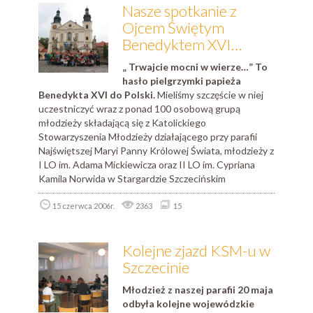
Nasze spotkanie z
Ojcem Świętym
Benedyktem XVI…
„ Trwajcie mocni w wierze…” To
hasło pielgrzymki papieża
Benedykta XVI do Polski.
Mieliśmy szczęście w niej
uczestniczyć wraz z ponad 100 osobową grupą
młodzieży składającą się z Katolickiego
Stowarzyszenia Młodzieży działającego przy parafii
Najświętszej Maryi Panny Królowej Świata, młodzieży z
I LO im. Adama Mickiewicza oraz II LO im. Cypriana
Kamila Norwida w Stargardzie Szczecińskim
15 czerwca 2006r.
2363
15
Kolejne zjazd KSM-u w
Szczecinie
Młodzież z naszej parafii 20 maja
odbyła kolejne wojewódzkie