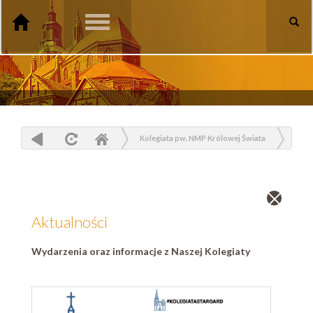
Toggle
navigation
Kolegiata pw. NMP Królowej Świata
Aktualności
Zamknij
wpis
Aktualności
Wydarzenia oraz informacje z Naszej Kolegiaty