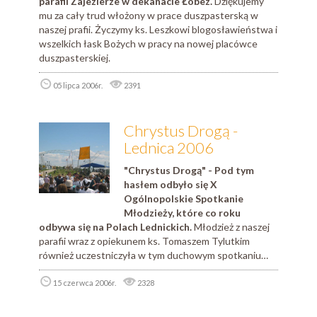
parafii Zajezierze w dekanacie Łobez.
Dziękujemy
mu za cały trud włożony w prace duszpasterską w
naszej prafii. Życzymy ks. Leszkowi blogosławieństwa i
wszelkich łask Bożych w pracy na nowej placówce
duszpasterskiej.
05 lipca 2006r.
2391
Chrystus Drogą -
Lednica 2006
"Chrystus Drogą" - Pod tym
hasłem odbyło się X
Ogólnopolskie Spotkanie
Młodzieży, które co roku
odbywa się na Polach Lednickich.
Młodzież z naszej
parafii wraz z opiekunem ks. Tomaszem Tylutkim
również uczestniczyła w tym duchowym spotkaniu…
15 czerwca 2006r.
2328