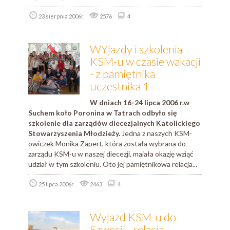
23 sierpnia 2006r.
2576
4
WYjazdy i szkolenia
KSM-u w czasie wakacji
- z pamiętnika
uczestnika 1
W dniach 16-24 lipca 2006 r.w
Suchem koło Poronina w Tatrach odbyło się
szkolenie dla zarządów diecezjalnych Katolickiego
Stowarzyszenia Młodzieży.
Jedna z naszych KSM-
owiczek Monika Zapert, która została wybrana do
zarządu KSM-u w naszej diecezji, maiała okazję wziąć
udział w tym szkoleniu. Oto jej pamiętnikowa relacja...
25 lipca 2006r.
2463
4
Wyjazd KSM-u do
Szwecji - relacja