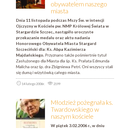
obywatelem naszego
miasta
Dnia 11 listopada podczas Mszy Św. w intencji
Ojczyzny w Kościele pw. NMP Królowej Świata w
Stargardzie Szczec., nastąpiło uroczyste
przekazanie medalu oraz aktu nadania
Honorowego Obywatela Miasta Stargard
Szczeciński dla: Ks. Abpa Kazimierza
Majdańskiego.
Przyznano także pośmiertnie tytuł
Zasłużonego dla Miasta dla śp. Ks. Prałata Edmunda
Malicha oraz śp. dra Zbigniewa Petri. Oni wszyscy stali
się dumą i wizytówką całego miasta.
14 lutego 2006r.
2199
Młodzież pożegnała ks.
Twardowskiego w
naszym kościele
W piątek 3.02.2006 r., w dniu