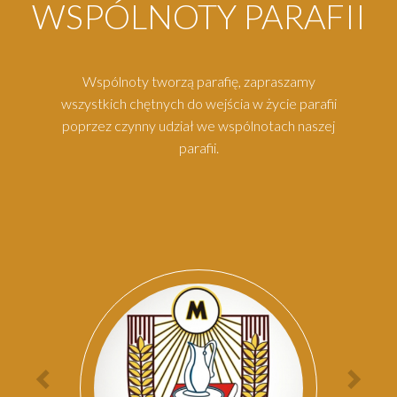
WSPÓLNOTY PARAFII
Wspólnoty tworzą parafię, zapraszamy
wszystkich chętnych do wejścia w życie parafii
poprzez czynny udział we wspólnotach naszej
parafii.
Par
Poprzednia
Nas