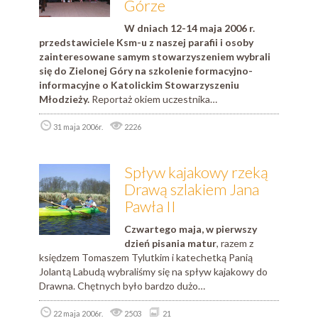
Górze
W dniach 12-14 maja 2006 r.
przedstawiciele Ksm-u z naszej parafii i osoby
zainteresowane samym stowarzyszeniem wybrali
się do Zielonej Góry na szkolenie formacyjno-
informacyjne o Katolickim Stowarzyszeniu
Młodzieży.
Reportaż okiem uczestnika…
31 maja 2006r.
2226
Spływ kajakowy rzeką
Drawą szlakiem Jana
Pawła II
Czwartego maja, w pierwszy
dzień pisania matur
, razem z
księdzem Tomaszem Tylutkim i katechetką Panią
Jolantą Labudą wybraliśmy się na spływ kajakowy do
Drawna. Chętnych było bardzo dużo…
22 maja 2006r.
2503
21