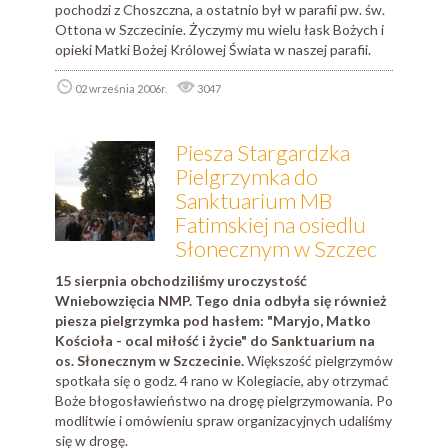
pochodzi z Choszczna, a ostatnio był w parafii pw. św.
Ottona w Szczecinie. Życzymy mu wielu łask Bożych i
opieki Matki Bożej Królowej Świata w naszej parafii.
02 września 2006r.
3047
Piesza Stargardzka
Pielgrzymka do
Sanktuarium MB
Fatimskiej na osiedlu
Słonecznym w Szczec
15 sierpnia obchodziliśmy uroczystość
Wniebowzięcia NMP. Tego dnia odbyła się również
piesza pielgrzymka pod hasłem: "Maryjo, Matko
Kościoła - ocal miłość i życie" do Sanktuarium na
os. Słonecznym w Szczecinie.
Większość pielgrzymów
spotkała się o godz. 4 rano w Kolegiacie, aby otrzymać
Boże błogosławieństwo na drogę pielgrzymowania. Po
modlitwie i omówieniu spraw organizacyjnych udaliśmy
się w drogę.