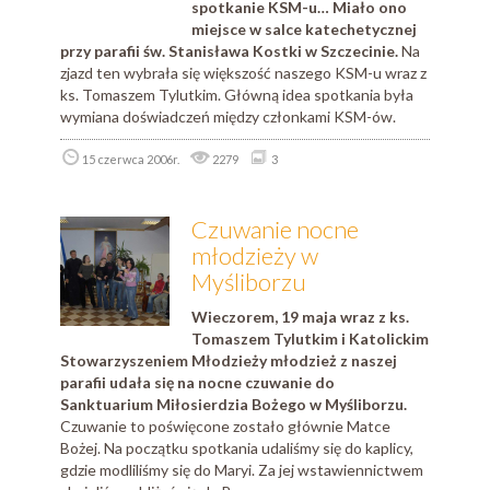
spotkanie KSM-u… Miało ono
miejsce w salce katechetycznej
przy parafii św. Stanisława Kostki w Szczecinie.
Na
zjazd ten wybrała się większość naszego KSM-u wraz z
ks. Tomaszem Tylutkim. Główną idea spotkania była
wymiana doświadczeń między członkami KSM-ów.
15 czerwca 2006r.
2279
3
Czuwanie nocne
młodzieży w
Myśliborzu
Wieczorem, 19 maja wraz z ks.
Tomaszem Tylutkim i Katolickim
Stowarzyszeniem Młodzieży młodzież z naszej
parafii udała się na nocne czuwanie do
Sanktuarium Miłosierdzia Bożego w Myśliborzu.
Czuwanie to poświęcone zostało głównie Matce
Bożej. Na początku spotkania udaliśmy się do kaplicy,
gdzie modliliśmy się do Maryi. Za jej wstawiennictwem