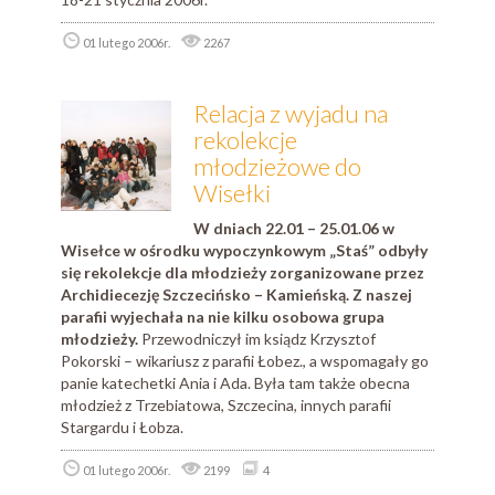
01 lutego 2006r.
2267
Relacja z wyjadu na
rekolekcje
młodzieżowe do
Wisełki
W dniach 22.01 – 25.01.06 w
Wisełce w ośrodku wypoczynkowym „Staś” odbyły
się rekolekcje dla młodzieży zorganizowane przez
Archidiecezję Szczecińsko – Kamieńską. Z naszej
parafii wyjechała na nie kilku osobowa grupa
młodzieży.
Przewodniczył im ksiądz Krzysztof
Pokorski – wikariusz z parafii Łobez., a wspomagały go
panie katechetki Ania i Ada. Była tam także obecna
młodzież z Trzebiatowa, Szczecina, innych parafii
Stargardu i Łobza.
01 lutego 2006r.
2199
4