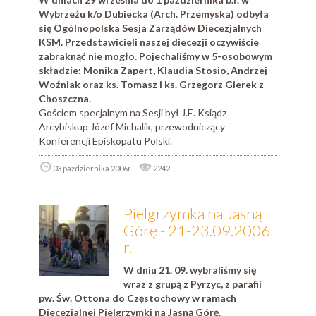
Wybrzeżu k/o Dubiecka (Arch. Przemyska) odbyła
się Ogólnopolska Sesja Zarządów Diecezjalnych
KSM. Przedstawicieli naszej diecezji oczywiście
zabraknąć nie mogło. Pojechaliśmy w 5-osobowym
składzie: Monika Zapert, Klaudia Stosio, Andrzej
Woźniak oraz ks. Tomasz i ks. Grzegorz Gierek z
Choszczna.
Gościem specjalnym na Sesji był J.E. Ksiądz
Arcybiskup Józef Michalik, przewodniczący
Konferencji Episkopatu Polski.
03 października 2006r.
2242
Pielgrzymka na Jasną
Górę - 21-23.09.2006
r.
W dniu 21. 09. wybraliśmy się
wraz z grupą z Pyrzyc, z parafii
pw. Św. Ottona do Częstochowy w ramach
Diecezjalnej Pielgrzymki na Jasną Górę.