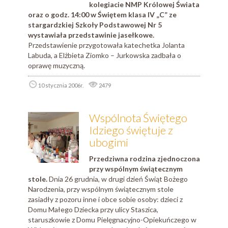
kolegiacie NMP Królowej Świata
oraz o godz. 14:00 w Świętem klasa IV „C” ze
stargardzkiej Szkoły Podstawowej Nr 5
wystawiała przedstawinie jasełkowe.
Przedstawienie przygotowała katechetka Jolanta
Labuda, a Elżbieta Ziomko – Jurkowska zadbała o
oprawę muzyczną.
10 stycznia 2006r.
2479
Wspólnota Świętego
Idziego świętuje z
ubogimi
Przedziwna rodzina zjednoczona
przy wspólnym świątecznym
stole.
Dnia 26 grudnia, w drugi dzień Świąt Bożego
Narodzenia, przy wspólnym świątecznym stole
zasiadły z pozoru inne i obce sobie osoby: dzieci z
Domu Małego Dziecka przy ulicy Staszica,
staruszkowie z Domu Pielęgnacyjno-Opiekuńczego w