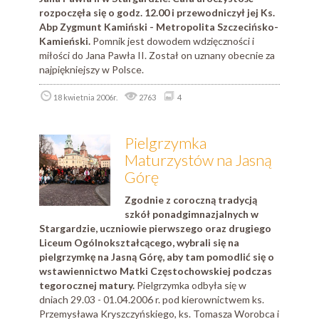
rozpoczęła się o godz. 12.00 i przewodniczył jej Ks.
Abp Zygmunt Kamiński - Metropolita Szczecińsko-
Kamieński.
Pomnik jest dowodem wdzięczności i
miłości do Jana Pawła II. Został on uznany obecnie za
najpiękniejszy w Polsce.
18 kwietnia 2006r.
2763
4
Pielgrzymka
Maturzystów na Jasną
Górę
Zgodnie z coroczną tradycją
szkół ponadgimnazjalnych w
Stargardzie, uczniowie pierwszego oraz drugiego
Liceum Ogólnokształcącego, wybrali się na
pielgrzymkę na Jasną Górę, aby tam pomodlić się o
wstawiennictwo Matki Częstochowskiej podczas
tegorocznej matury.
Pielgrzymka odbyła się w
dniach 29.03 - 01.04.2006 r. pod kierownictwem ks.
Przemysława Kryszczyńskiego, ks. Tomasza Worobca i