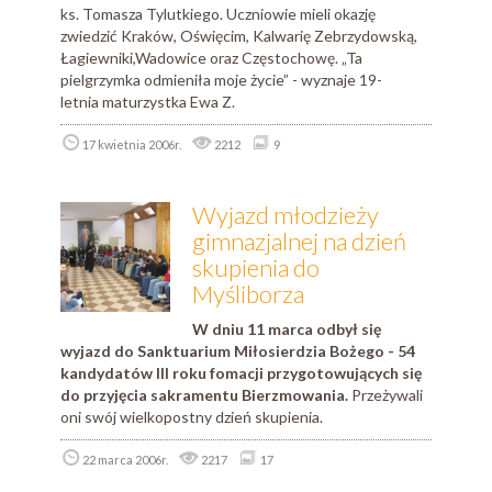
ks. Tomasza Tylutkiego. Uczniowie mieli okazję
zwiedzić Kraków, Oświęcim, Kalwarię Zebrzydowską,
Łagiewniki,Wadowice oraz Częstochowę. „Ta
pielgrzymka odmieniła moje życie” - wyznaje 19-
letnia maturzystka Ewa Z.
17 kwietnia 2006r.
2212
9
Wyjazd młodzieży
gimnazjalnej na dzień
skupienia do
Myśliborza
W dniu 11 marca odbył się
wyjazd do Sanktuarium Miłosierdzia Bożego - 54
kandydatów III roku fomacji przygotowujących się
do przyjęcia sakramentu Bierzmowania.
Przeżywali
oni swój wielkopostny dzień skupienia.
22 marca 2006r.
2217
17