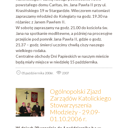
powstałego domu Caritas, im. Jana Pawła II przy ul.
Krasińskiego 19 w Stargardzie. Wieczorem natomiast
zapraszamy młodzież do Kolegiaty na godz. 19.30 na
różaniec z Janem Pawłem II.
W sobotę zapraszamy na godz. 21.00 do kościoła św.
Jana na spotkanie modlitewne, a później na procesyjne
przejście pod pomnik Jana Pawła II, gdzie o godz.
21.37 – godz. śmierci uczcimy chwilą ciszy naszego
wielkiego rodaka.
Centralne obchody Dni Papieskich w naszym mieście
będą miały miejsce w niedzielę 15 października.
05 października 2006r.
2307
Ogólnopolski Zjazd
Zarządów Katolickiego
Stowarzyszenia
Młodzieży - 29.09-
01.10.2006 r.
W dniach 29 września do 1 października b.r. w