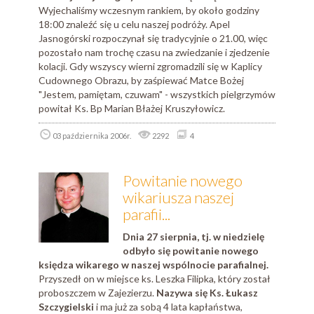
Wyjechaliśmy wczesnym rankiem, by około godziny
18:00 znaleźć się u celu naszej podróży. Apel
Jasnogórski rozpoczynał się tradycyjnie o 21.00, więc
pozostało nam trochę czasu na zwiedzanie i zjedzenie
kolacji. Gdy wszyscy wierni zgromadzili się w Kaplicy
Cudownego Obrazu, by zaśpiewać Matce Bożej
"Jestem, pamiętam, czuwam" - wszystkich pielgrzymów
powitał Ks. Bp Marian Błażej Kruszyłowicz.
03 października 2006r.
2292
4
Powitanie nowego
wikariusza naszej
parafii...
Dnia 27 sierpnia, tj. w niedzielę
odbyło się powitanie nowego
księdza wikarego w naszej wspólnocie parafialnej.
Przyszedł on w miejsce ks. Leszka Filipka, który został
proboszczem w Zajezierzu.
Nazywa się Ks. Łukasz
Szczygielski
i ma już za sobą 4 lata kapłaństwa,