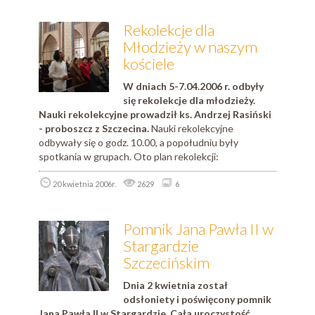
Rekolekcje dla
Młodzieży w naszym
kościele
W dniach 5-7.04.2006 r. odbyły
się rekolekcje dla młodzieży.
Nauki rekolekcyjne prowadził ks. Andrzej Rasiński
- proboszcz z Szczecina.
Nauki rekolekcyjne
odbywały się o godz. 10.00, a popołudniu były
spotkania w grupach. Oto plan rekolekcji:
20 kwietnia 2006r.
2629
6
Pomnik Jana Pawła II w
Stargardzie
Szczecińskim
Dnia 2 kwietnia został
odsłoniety i poświęcony pomnik
Jana Pawła II w Stargardzie. Cała uroczystość