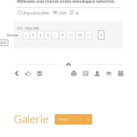
Witkowie oraz starsze osoby mieszkające samotnie.
29 grudnia 2005r.
2374
11
271 - 300 z 309
Strona:
«
1
2
3
...
9
10
11
»
Galerie
Toggle Dropdown
Inne