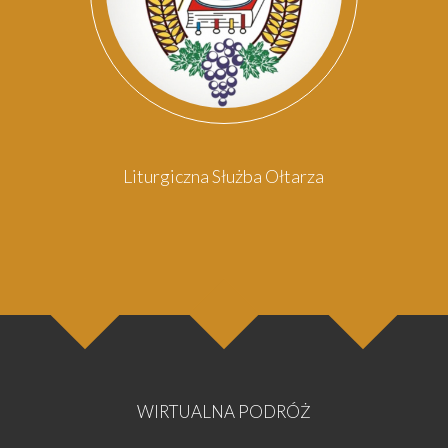
osoba
oso
Liturgiczna Służba Ołtarza
WIRTUALNA PODRÓŻ