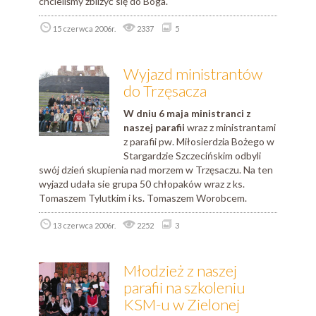
chcieliśmy zbliżyć się do Boga.
15 czerwca 2006r.
2337
5
Wyjazd ministrantów
do Trzęsacza
W dniu 6 maja ministranci z
naszej parafii
wraz z ministrantami
z parafii pw. Miłosierdzia Bożego w
Stargardzie Szczecińskim odbyli
swój dzień skupienia nad morzem w Trzęsaczu. Na ten
wyjazd udała sie grupa 50 chłopaków wraz z ks.
Tomaszem Tylutkim i ks. Tomaszem Worobcem.
13 czerwca 2006r.
2252
3
Młodzież z naszej
parafii na szkoleniu
KSM-u w Zielonej