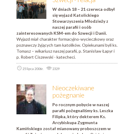
W dniach 18 – 21 czerwca odbył
się wyjazd Katolickiego
Stowarzyszenia Młodzieży z
naszej parafii i osób
zainteresowanych KSM-em do Szwecji i Danii.
Wyjazd miał charakter formacyjno-wycieczkowy oraz
poznawczy żyjących tam katolików. Opiekunami byli ks.
Tomasz – wikariusz naszej parafii, p. Stanisław Łapyr i
p. Robert Ciszewski - katecheci.
25 lipca 2006r.
2329
Nieoczekiwane
pożegnanie
Po rocznym pobycie w naszej
parafii pożegnaliśmy ks. Leszka
Filipka, który dekterem Ks.
Arcybiskupa Zygmunta
Kamińskiego został mianowany proboszczem w