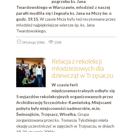
pogrzebu ks. Jana
Twardowskiego w Warszawie, młodzież z naszej
parafii modliła się i żegnała ks. Jana na Mszy św. o
godz. 19.15.
W czasie Mszy były też recytowane przez
młodzież najpiękniejsze wiersze śp. ks. Jana
Twardowskiego.
04 lutego 2006r.
2304
Relacja z rekolekcji
młodzieżowych dla
dziewcząt w Trzęsaczu
W czasie ferii
międzysemestralnych odbyło się
5 wyjazdów rekolekcyjnych organizowanych przez
Archidiecezję Szczecińsko-Kamieńską. Miejscami
pobytu były miejscowości nadmorskie, m.in.
Świnoujście, Trzęsacz, Wisełka.
Grupa
zorganizowana przez ks. Tomasza Tylutkiego miała
okazję uczestniczyć w zajęciach w Trzęsaczu, w dniach
18-21 stycznia 2006r.