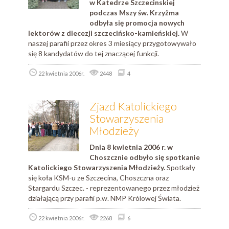
w Katedrze Szczecinskiej
podczas Mszy św. Krzyżma
odbyła się promocja nowych
lektorów z diecezji szczecińsko-kamieńskiej.
W
naszej parafii przez okres 3 miesiący przygotowywało
się 8 kandydatów do tej znaczącej funkcji.
22 kwietnia 2006r.
2448
4
Zjazd Katolickiego
Stowarzyszenia
Młodzieży
Dnia 8 kwietnia 2006 r. w
Choszcznie odbyło się spotkanie
Katolickiego Stowarzyszenia Młodzieży.
Spotkały
się koła KSM-u ze Szczecina, Choszczna oraz
Stargardu Szczec. - reprezentowanego przez młodzież
działającą przy parafii p.w. NMP Królowej Świata.
22 kwietnia 2006r.
2268
6