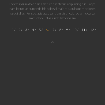
Lorem ipsum dolor sit amet, consectetur adipisicing elit. Saepe
nam ipsum assumenda hic adipisci maiores, quisquam dolores
sequi alias. Perspiciatis accusantium distinctio, odio hic culpa
amet id voluptas unde laboriosam.
1
2
3
4
5
6
7
8
9
10
11
12
dd